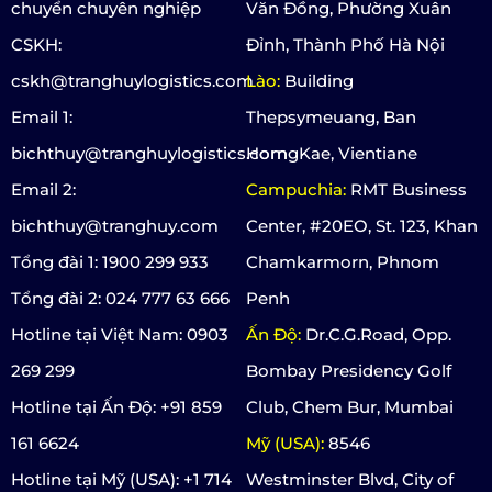
chuyển chuyên nghiệp
Văn Đồng, Phường Xuân
CSKH:
Đỉnh, Thành Phố Hà Nội
cskh@tranghuylogistics.com
Lào:
Building
Email 1:
Thepsymeuang, Ban
bichthuy@tranghuylogistics.com
HorngKae, Vientiane
Email 2:
Campuchia:
RMT Business
bichthuy@tranghuy.com
Center, #20EO, St. 123, Khan
Tổng đài 1: 1900 299 933
Chamkarmorn, Phnom
Tổng đài 2: 024 777 63 666
Penh
Hotline tại Việt Nam: 0903
Ấn Độ:
Dr.C.G.Road, Opp.
269 299
Bombay Presidency Golf
Hotline tại Ấn Độ: +91 859
Club, Chem Bur, Mumbai
161 6624
Mỹ (USA):
8546
Hotline tại Mỹ (USA): +1 714
Westminster Blvd, City of