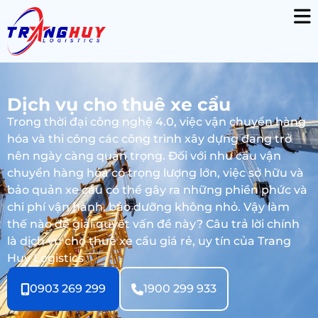
Dịch vụ cho thuê xe cẩu
Trong thời đại công nghệ 4.0, việc vận chuyển hàng
hóa và thi công các công trình xây dựng đang trở
nên ngày càng quan trọng. Đối với nhu cầu vận
chuyển hàng hóa có trọng lượng lớn, việc sở hữu và
bảo quản xe cẩu có thể gây ra những phiền phức và
chi phí vận hành, bảo dưỡng không nhỏ. Vậy làm
thế nào để giải quyết vấn đề này? Câu trả lời chính
là dịch vụ cho thuê xe cẩu giá rẻ, uy tín của Trang
Huy Logistics
0903 269 299
1900 299 933