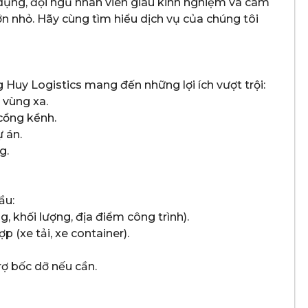
 dụng, đội ngũ nhân viên giàu kinh nghiệm và cam
n nhỏ. Hãy cùng tìm hiểu dịch vụ của chúng tôi
 Huy Logistics mang đến những lợi ích vượt trội:
 vùng xa.
 cồng kềnh.
 án.
g.
ầu:
g, khối lượng, địa điểm công trình).
 (xe tải, xe container).
ợ bốc dỡ nếu cần.