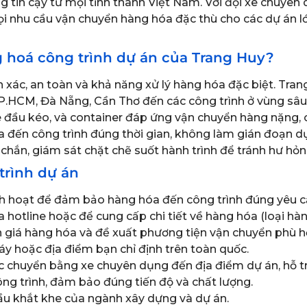
 tin cậy từ mọi tỉnh thành Việt Nam. Với đội xe chuyên
i nhu cầu vận chuyển hàng hóa đặc thù cho các dự án lớ
g hoá công trình dự án của Trang Huy?
 xác, an toàn và khả năng xử lý hàng hóa đặc biệt. Trang
TP.HCM, Đà Nẵng, Cần Thơ đến các công trình ở vùng sâu
, xe đầu kéo, và container đáp ứng vận chuyển hàng nặng,
 đến công trình đúng thời gian, không làm gián đoạn dự
chắn, giám sát chặt chẽ suốt hành trình để tránh hư hỏn
trình dự án
inh hoạt để đảm bảo hàng hóa đến công trình đúng yêu c
a hotline hoặc để cung cấp chi tiết về hàng hóa (loại hàn
 giá hàng hóa và đề xuất phương tiện vận chuyển phù hợp
áy hoặc địa điểm bạn chỉ định trên toàn quốc.
c chuyển bằng xe chuyên dụng đến địa điểm dự án, hỗ tr
công trình, đảm bảo đúng tiến độ và chất lượng.
cầu khắt khe của ngành xây dựng và dự án.