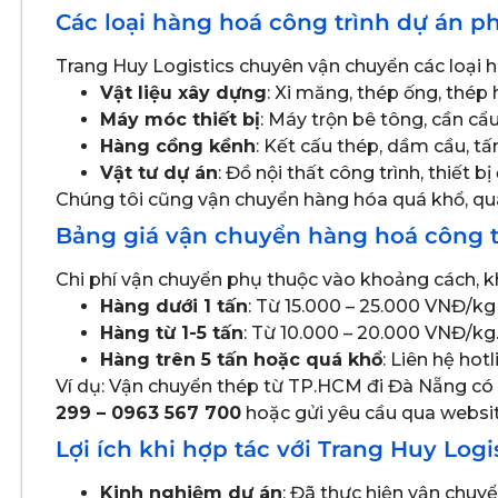
Các loại hàng hoá công trình dự án p
Trang Huy Logistics chuyên vận chuyển các loại 
Vật liệu xây dựng
: Xi măng, thép ống, thép 
Máy móc thiết bị
: Máy trộn bê tông, cần cẩ
Hàng cồng kềnh
: Kết cấu thép, dầm cầu, t
Vật tư dự án
: Đồ nội thất công trình, thiết 
Chúng tôi cũng vận chuyển hàng hóa quá khổ, quá tả
Bảng giá vận chuyển hàng hoá công t
Chi phí vận chuyển phụ thuộc vào khoảng cách, kh
Hàng dưới 1 tấn
: Từ 15.000 – 25.000 VNĐ/kg 
Hàng từ 1-5 tấn
: Từ 10.000 – 20.000 VNĐ/kg
Hàng trên 5 tấn hoặc quá khổ
: Liên hệ hot
Ví dụ: Vận chuyển thép từ TP.HCM đi Đà Nẵng có g
299 – 0963 567 700
hoặc gửi yêu cầu qua websi
Lợi ích khi hợp tác với Trang Huy Logi
Kinh nghiệm dự án
: Đã thực hiện vận chuyể