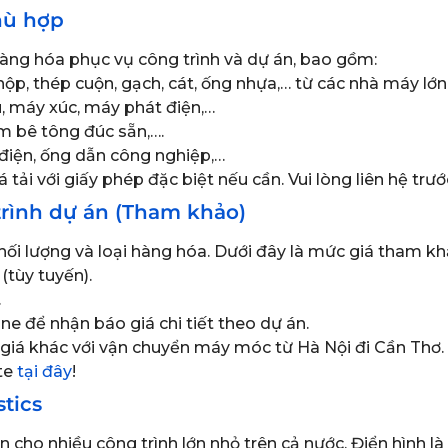
hù hợp
hàng hóa phục vụ công trình và dự án, bao gồm:
hộp, thép cuộn, gạch, cát, ống nhựa,… từ các nhà máy lớn
u, máy xúc, máy phát điện,…
ấm bê tông đúc sẵn,….
bị điện, ống dẫn công nghiệp,…
i với giấy phép đặc biệt nếu cần. Vui lòng liên hệ trước
rình dự án (Tham khảo)
ối lượng và loại hàng hóa. Dưới đây là mức giá tham kh
(tùy tuyến).
.
line để nhận báo giá chi tiết theo dự án.
iá khác với vận chuyển máy móc từ Hà Nội đi Cần Thơ. Đ
te
tại đây
!
stics
n cho nhiều công trình lớn nhỏ trên cả nước. Điển hình l