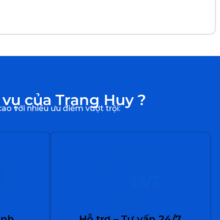
 vụ của Trang Huy ?
o với nhiều ưu điểm vượt trội:
anh
Hỗ trợ – Tư vấn 24/7