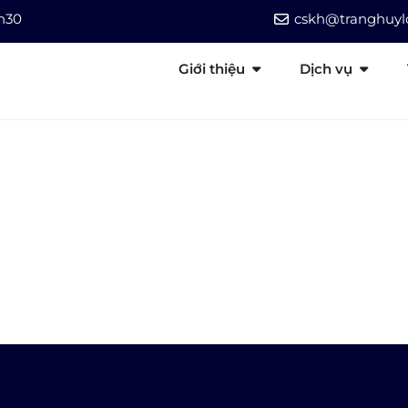
7h30
cskh@tranghuylo
Giới thiệu
Dịch vụ