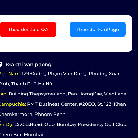
Theo dõi Zalo OA
Theo dõi FanPage
Địa chỉ văn phòng
Việt Nam:
129 Đường Phạm Văn Đồng, Phường Xuân
Đỉnh, Thành Phố Hà Nội
Lào:
Building Thepsymeuang, Ban HorngKae, Vientiane
Campuchia:
RMT Business Center, #20EO, St. 123, Khan
Chamkarmorn, Phnom Penh
Ấn Độ:
Dr.C.G.Road, Opp. Bombay Presidency Golf Club,
Chem Bur, Mumbai