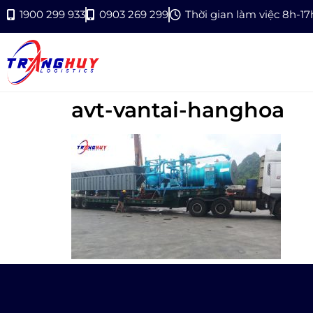
1900 299 933
0903 269 299
Thời gian làm việc 8h-1
avt-vantai-hanghoa