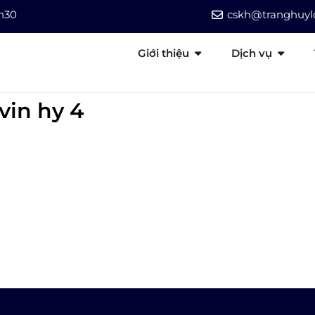
7h30
cskh@tranghuylo
Giới thiệu
Dịch vụ
vin hy 4