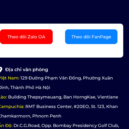
Theo dõi Zalo OA
Theo dõi FanPage
Địa chỉ văn phòng
Việt Nam:
129 Đường Phạm Văn Đồng, Phường Xuân
Đỉnh, Thành Phố Hà Nội
Lào:
Building Thepsymeuang, Ban HorngKae, Vientiane
Campuchia:
RMT Business Center, #20EO, St. 123, Khan
Chamkarmorn, Phnom Penh
Ấn Độ:
Dr.C.G.Road, Opp. Bombay Presidency Golf Club,