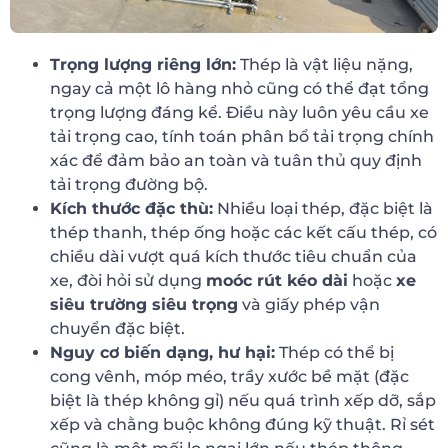
Trọng lượng riêng lớn:
Thép là vật liệu nặng,
ngay cả một lô hàng nhỏ cũng có thể đạt tổng
trọng lượng đáng kể. Điều này luôn yêu cầu xe
tải trọng cao, tính toán phân bổ tải trọng chính
xác để đảm bảo an toàn và tuân thủ quy định
tải trọng đường bộ.
Kích thước đặc thù:
Nhiều loại thép, đặc biệt là
thép thanh, thép ống hoặc các kết cấu thép, có
chiều dài vượt quá kích thước tiêu chuẩn của
xe, đòi hỏi sử dụng
moóc rút kéo dài
hoặc
xe
siêu trường siêu trọng
và giấy phép vận
chuyển đặc biệt.
Nguy cơ biến dạng, hư hại:
Thép có thể bị
cong vênh, móp méo, trầy xước bề mặt (đặc
biệt là thép không gỉ) nếu quá trình xếp dỡ, sắp
xếp và chằng buộc không đúng kỹ thuật. Rỉ sét