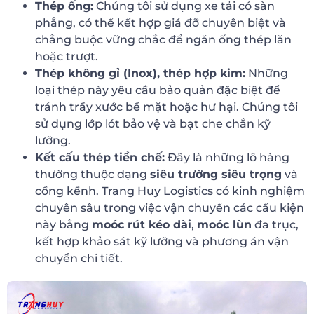
Thép ống:
Chúng tôi sử dụng xe tải có sàn
phẳng, có thể kết hợp giá đỡ chuyên biệt và
chằng buộc vững chắc để ngăn ống thép lăn
hoặc trượt.
Thép không gỉ (Inox), thép hợp kim:
Những
loại thép này yêu cầu bảo quản đặc biệt để
tránh trầy xước bề mặt hoặc hư hại. Chúng tôi
sử dụng lớp lót bảo vệ và bạt che chắn kỹ
lưỡng.
Kết cấu thép tiền chế:
Đây là những lô hàng
thường thuộc dạng
siêu trường siêu trọng
và
cồng kềnh. Trang Huy Logistics có kinh nghiệm
chuyên sâu trong việc vận chuyển các cấu kiện
này bằng
moóc rút kéo dài
,
moóc lùn
đa trục,
kết hợp khảo sát kỹ lưỡng và phương án vận
chuyển chi tiết.