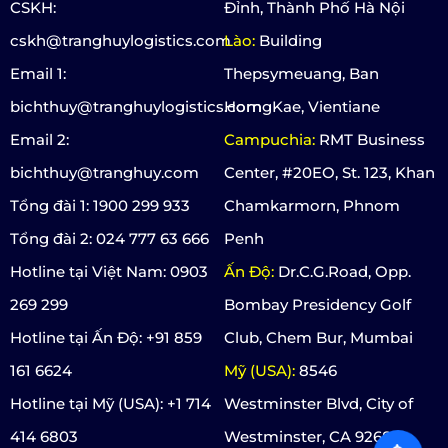
CSKH:
Đỉnh, Thành Phố Hà Nội
cskh@tranghuylogistics.com
Lào:
Building
Email 1:
Thepsymeuang, Ban
bichthuy@tranghuylogistics.com
HorngKae, Vientiane
Email 2:
Campuchia:
RMT Business
bichthuy@tranghuy.com
Center, #20EO, St. 123, Khan
Tổng đài 1: 1900 299 933
Chamkarmorn, Phnom
Tổng đài 2: 024 777 63 666
Penh
Hotline tại Việt Nam: 0903
Ấn Độ:
Dr.C.G.Road, Opp.
269 299
Bombay Presidency Golf
Hotline tại Ấn Độ: +91 859
Club, Chem Bur, Mumbai
161 6624
Mỹ (USA):
8546
Hotline tại Mỹ (USA): +1 714
Westminster Blvd, City of
414 6803
Westminster, CA 92683,