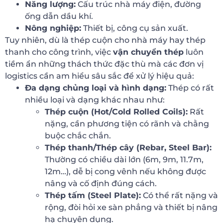
Năng lượng:
Cấu trúc nhà máy điện, đường
ống dẫn dầu khí.
Nông nghiệp:
Thiết bị, công cụ sản xuất.
Tuy nhiên, dù là thép cuộn cho nhà máy hay thép
thanh cho công trình, việc
vận chuyển thép
luôn
tiềm ẩn những thách thức đặc thù mà các đơn vị
logistics cần am hiểu sâu sắc để xử lý hiệu quả:
Đa dạng chủng loại và hình dạng:
Thép có rất
nhiều loại và dạng khác nhau như:
Thép cuộn (Hot/Cold Rolled Coils):
Rất
nặng, cần phương tiện có rãnh và chằng
buộc chắc chắn.
Thép thanh/Thép cây (Rebar, Steel Bar):
Thường có chiều dài lớn (6m, 9m, 11.7m,
12m…), dễ bị cong vênh nếu không được
nâng và cố định đúng cách.
Thép tấm (Steel Plate):
Có thể rất nặng và
rộng, đòi hỏi xe sàn phẳng và thiết bị nâng
hạ chuyên dụng.