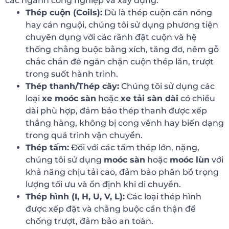
các ngành công nghiệp và xây dựng:
Thép cuộn (Coils):
Dù là thép cuộn cán nóng
hay cán nguội, chúng tôi sử dụng phương tiện
chuyên dụng với các rãnh đặt cuộn và hệ
thống chằng buộc bằng xích, tăng đơ, nêm gỗ
chắc chắn để ngăn chặn cuộn thép lăn, trượt
trong suốt hành trình.
Thép thanh/Thép cây:
Chúng tôi sử dụng các
loại
xe moóc sàn
hoặc
xe tải sàn dài
có chiều
dài phù hợp, đảm bảo thép thanh được xếp
thẳng hàng, không bị cong vênh hay biến dạng
trong quá trình vận chuyển.
Thép tấm:
Đối với các tấm thép lớn, nặng,
chúng tôi sử dụng
moóc sàn
hoặc
moóc lùn
với
khả năng chịu tải cao, đảm bảo phân bổ trọng
lượng tối ưu và ổn định khi di chuyển.
Thép hình (I, H, U, V, L):
Các loại thép hình
được xếp đặt và chằng buộc cẩn thận để
chống trượt, đảm bảo an toàn.