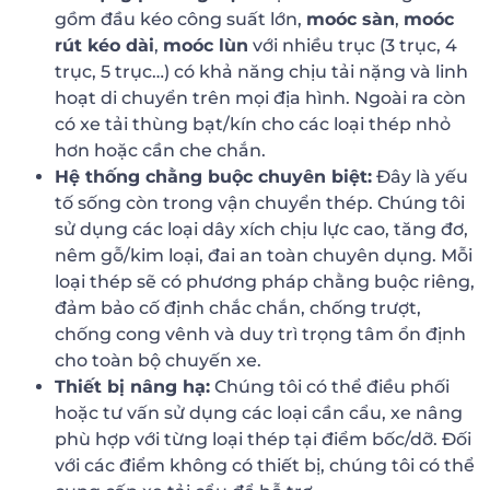
gồm đầu kéo công suất lớn,
moóc sàn
,
moóc
rút kéo dài
,
moóc lùn
với nhiều trục (3 trục, 4
trục, 5 trục…) có khả năng chịu tải nặng và linh
hoạt di chuyển trên mọi địa hình. Ngoài ra còn
có xe tải thùng bạt/kín cho các loại thép nhỏ
hơn hoặc cần che chắn.
Hệ thống chằng buộc chuyên biệt:
Đây là yếu
tố sống còn trong vận chuyển thép. Chúng tôi
sử dụng các loại dây xích chịu lực cao, tăng đơ,
nêm gỗ/kim loại, đai an toàn chuyên dụng. Mỗi
loại thép sẽ có phương pháp chằng buộc riêng,
đảm bảo cố định chắc chắn, chống trượt,
chống cong vênh và duy trì trọng tâm ổn định
cho toàn bộ chuyến xe.
Thiết bị nâng hạ:
Chúng tôi có thể điều phối
hoặc tư vấn sử dụng các loại cần cẩu, xe nâng
phù hợp với từng loại thép tại điểm bốc/dỡ. Đối
với các điểm không có thiết bị, chúng tôi có thể