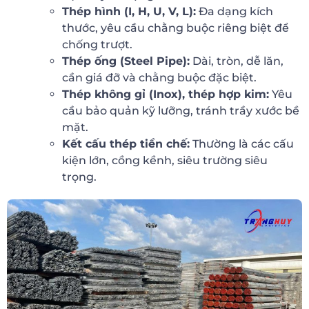
Thép hình (I, H, U, V, L):
Đa dạng kích
thước, yêu cầu chằng buộc riêng biệt để
chống trượt.
Thép ống (Steel Pipe):
Dài, tròn, dễ lăn,
cần giá đỡ và chằng buộc đặc biệt.
Thép không gỉ (Inox), thép hợp kim:
Yêu
cầu bảo quản kỹ lưỡng, tránh trầy xước bề
mặt.
Kết cấu thép tiền chế:
Thường là các cấu
kiện lớn, cồng kềnh, siêu trường siêu
trọng.