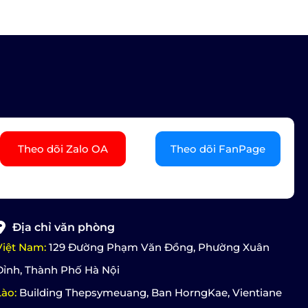
Theo dõi Zalo OA
Theo dõi FanPage
Địa chỉ văn phòng
Việt Nam:
129 Đường Phạm Văn Đồng, Phường Xuân
Đỉnh, Thành Phố Hà Nội
Lào:
Building Thepsymeuang, Ban HorngKae, Vientiane