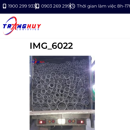
1900 299 933
0903 269 299
Thời gian làm việc 8h-1
IMG_6022