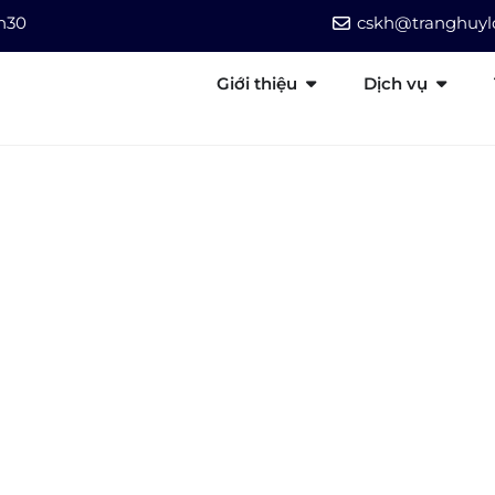
7h30
cskh@tranghuylo
Giới thiệu
Dịch vụ