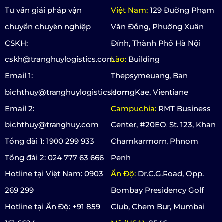
Tư vấn giải pháp vận
Việt Nam:
129 Đường Phạm
chuyển chuyên nghiệp
Văn Đồng, Phường Xuân
CSKH:
Đỉnh, Thành Phố Hà Nội
cskh@tranghuylogistics.com
Lào:
Building
Email 1:
Thepsymeuang, Ban
bichthuy@tranghuylogistics.com
HorngKae, Vientiane
Email 2:
Campuchia:
RMT Business
bichthuy@tranghuy.com
Center, #20EO, St. 123, Khan
Tổng đài 1: 1900 299 933
Chamkarmorn, Phnom
Tổng đài 2: 024 777 63 666
Penh
Hotline tại Việt Nam: 0903
Ấn Độ:
Dr.C.G.Road, Opp.
269 299
Bombay Presidency Golf
Hotline tại Ấn Độ: +91 859
Club, Chem Bur, Mumbai