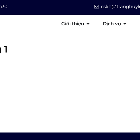
7h30
cskh@tranghuylo
Giới thiệu
Dịch vụ
 1