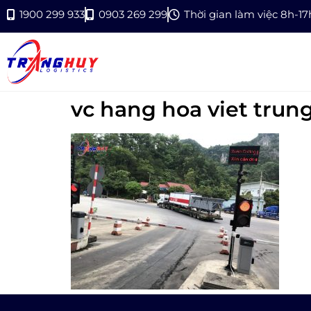
1900 299 933
0903 269 299
Thời gian làm việc 8h-1
vc hang hoa viet trung