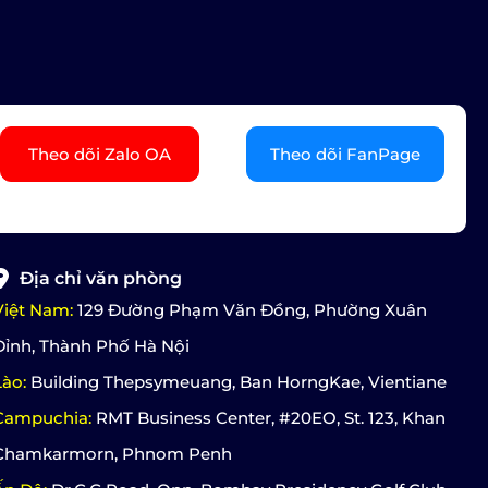
Theo dõi Zalo OA
Theo dõi FanPage
Địa chỉ văn phòng
Việt Nam:
129 Đường Phạm Văn Đồng, Phường Xuân
Đỉnh, Thành Phố Hà Nội
Lào:
Building Thepsymeuang, Ban HorngKae, Vientiane
Campuchia:
RMT Business Center, #20EO, St. 123, Khan
Chamkarmorn, Phnom Penh