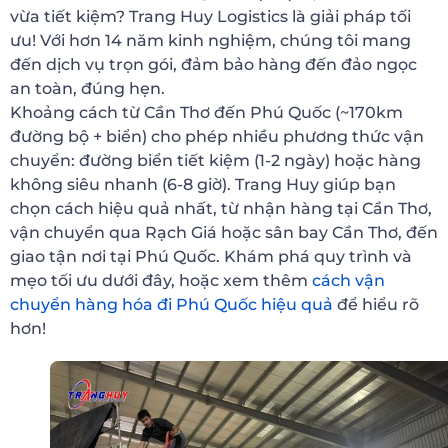
vừa tiết kiệm? Trang Huy Logistics là giải pháp tối
ưu! Với hơn 14 năm kinh nghiệm, chúng tôi mang
đến dịch vụ trọn gói, đảm bảo hàng đến đảo ngọc
an toàn, đúng hẹn.
Khoảng cách từ Cần Thơ đến Phú Quốc (~170km
đường bộ + biển) cho phép nhiều phương thức vận
chuyển: đường biển tiết kiệm (1-2 ngày) hoặc hàng
không siêu nhanh (6-8 giờ). Trang Huy giúp bạn
chọn cách hiệu quả nhất, từ nhận hàng tại Cần Thơ,
vận chuyển qua Rạch Giá hoặc sân bay Cần Thơ, đến
giao tận nơi tại Phú Quốc. Khám phá quy trình và
mẹo tối ưu dưới đây, hoặc xem thêm
cách vận
chuyển hàng hóa đi Phú Quốc hiệu quả
để hiểu rõ
hơn!