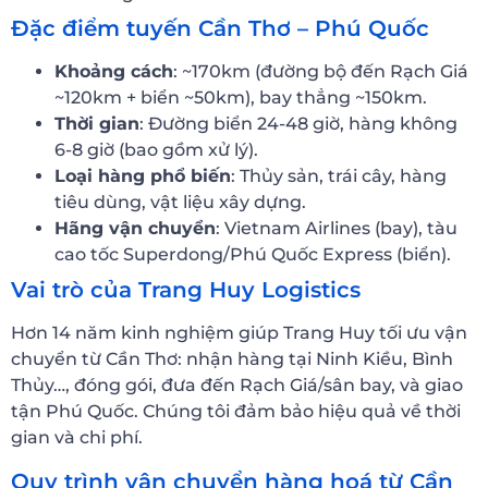
Đặc điểm tuyến Cần Thơ – Phú Quốc
Khoảng cách
: ~170km (đường bộ đến Rạch Giá
~120km + biển ~50km), bay thẳng ~150km.
Thời gian
: Đường biển 24-48 giờ, hàng không
6-8 giờ (bao gồm xử lý).
Loại hàng phổ biến
: Thủy sản, trái cây, hàng
tiêu dùng, vật liệu xây dựng.
Hãng vận chuyển
: Vietnam Airlines (bay), tàu
cao tốc Superdong/Phú Quốc Express (biển).
Vai trò của Trang Huy Logistics
Hơn 14 năm kinh nghiệm giúp Trang Huy tối ưu vận
chuyển từ Cần Thơ: nhận hàng tại Ninh Kiều, Bình
Thủy…, đóng gói, đưa đến Rạch Giá/sân bay, và giao
tận Phú Quốc. Chúng tôi đảm bảo hiệu quả về thời
gian và chi phí.
Quy trình vận chuyển hàng hoá từ Cần