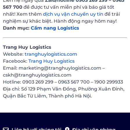
Liên hệ ngay qua
Zalo/hotline 0903 269 299 – 0963
567 700
để được tư vấn miễn phí và báo giá tốt
nhất! Xem thêm
dịch vụ vận chuyển uy tín
để trải
nghiệm sự khác biệt. Hành động ngay hôm nay!
Danh mục:
Cẩm nang Logistics
Trang Huy Logistics
Website:
tranghuylogistics.com
Facebook:
Trang Huy Logistics
Email: marketing@tranghuylogistics.com –
cskh@tranghuylogistics.com
Hotline: 0903 269 299 – 0963 567 700 – 1900 299933
Địa chỉ: Số 129 Phạm Văn Đồng, Phường Xuân Đỉnh,
Quận Bắc Từ Liêm, Thành phố Hà Nội.
Liên hệ với chúng tôi
Địa chỉ văn phòng