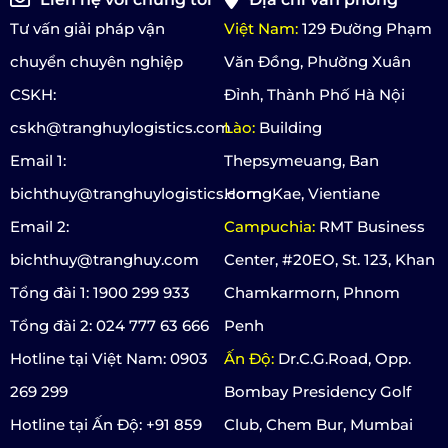
Tư vấn giải pháp vận
Việt Nam:
129 Đường Phạm
chuyển chuyên nghiệp
Văn Đồng, Phường Xuân
CSKH:
Đỉnh, Thành Phố Hà Nội
cskh@tranghuylogistics.com
Lào:
Building
Email 1:
Thepsymeuang, Ban
bichthuy@tranghuylogistics.com
HorngKae, Vientiane
Email 2:
Campuchia:
RMT Business
bichthuy@tranghuy.com
Center, #20EO, St. 123, Khan
Tổng đài 1: 1900 299 933
Chamkarmorn, Phnom
Tổng đài 2: 024 777 63 666
Penh
Hotline tại Việt Nam: 0903
Ấn Độ:
Dr.C.G.Road, Opp.
269 299
Bombay Presidency Golf
Hotline tại Ấn Độ: +91 859
Club, Chem Bur, Mumbai