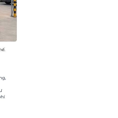
hế.
ng,
ư
phí