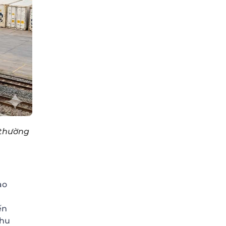
 thường
ao
ến
khu