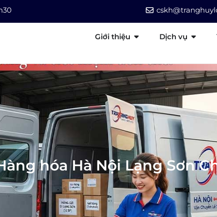
7h30
cskh@tranghuylo
Giới thiệu
Dịch vụ
Hàng hóa Hà Nội Lạng Sơn C