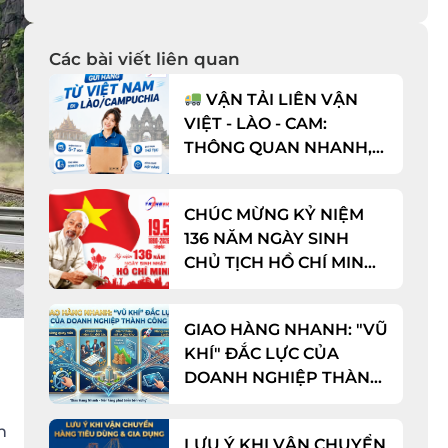
Các bài viết liên quan
VẬN TẢI LIÊN VẬN
VIỆT - LÀO - CAM:
THÔNG QUAN NHANH,
CƯỚC CỰC TỐT!
CHÚC MỪNG KỶ NIỆM
136 NĂM NGÀY SINH
CHỦ TỊCH HỒ CHÍ MINH
(19/05/1890 - 19/05/2026)
GIAO HÀNG NHANH: "VŨ
KHÍ" ĐẮC LỰC CỦA
DOANH NGHIỆP THÀNH
CÔNG
n
LƯU Ý KHI VẬN CHUYỂN