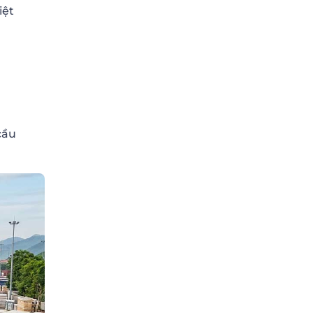
iệt
cầu