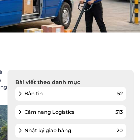
à
g
Bài viết theo danh mục
úng
Bản tin
52
Cẩm nang Logistics
513
Nhật ký giao hàng
20