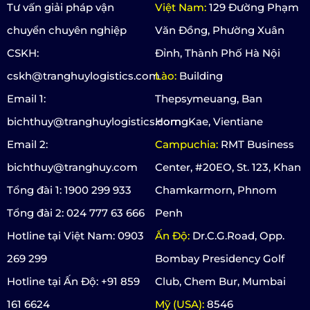
Tư vấn giải pháp vận
Việt Nam:
129 Đường Phạm
chuyển chuyên nghiệp
Văn Đồng, Phường Xuân
CSKH:
Đỉnh, Thành Phố Hà Nội
cskh@tranghuylogistics.com
Lào:
Building
Email 1:
Thepsymeuang, Ban
bichthuy@tranghuylogistics.com
HorngKae, Vientiane
Email 2:
Campuchia:
RMT Business
bichthuy@tranghuy.com
Center, #20EO, St. 123, Khan
Tổng đài 1: 1900 299 933
Chamkarmorn, Phnom
Tổng đài 2: 024 777 63 666
Penh
Hotline tại Việt Nam: 0903
Ấn Độ:
Dr.C.G.Road, Opp.
269 299
Bombay Presidency Golf
Hotline tại Ấn Độ: +91 859
Club, Chem Bur, Mumbai
161 6624
Mỹ (USA):
8546