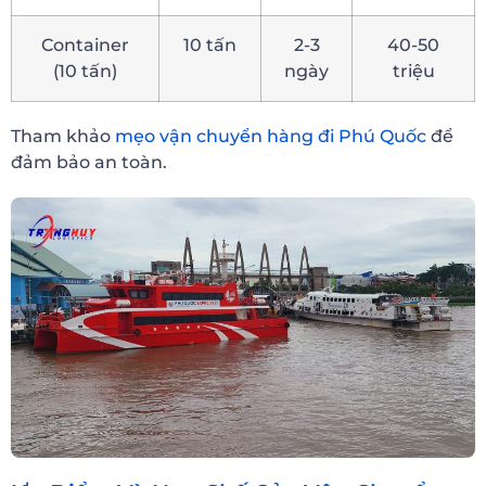
Container
10 tấn
2-3
40-50
(10 tấn)
ngày
triệu
Tham khảo
mẹo vận chuyển hàng đi Phú Quốc
để
đảm bảo an toàn.