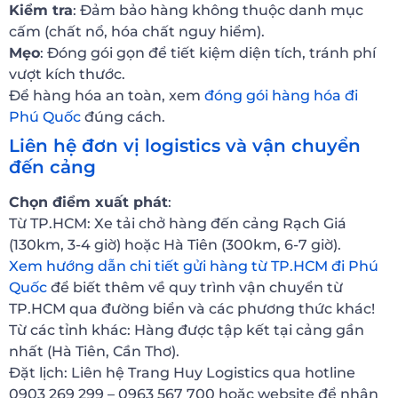
Kiểm tra
: Đảm bảo hàng không thuộc danh mục
cấm (chất nổ, hóa chất nguy hiểm).
Mẹo
: Đóng gói gọn để tiết kiệm diện tích, tránh phí
vượt kích thước.
Để hàng hóa an toàn, xem
đóng gói hàng hóa đi
Phú Quốc
đúng cách.
Liên hệ đơn vị logistics và vận chuyển
đến cảng
Chọn điểm xuất phát
:
Từ TP.HCM: Xe tải chở hàng đến cảng Rạch Giá
(130km, 3-4 giờ) hoặc Hà Tiên (300km, 6-7 giờ).
Xem hướng dẫn chi tiết gửi hàng từ TP.HCM đi Phú
Quốc
để biết thêm về quy trình vận chuyển từ
TP.HCM qua đường biển và các phương thức khác!
Từ các tỉnh khác: Hàng được tập kết tại cảng gần
nhất (Hà Tiên, Cần Thơ).
Đặt lịch: Liên hệ Trang Huy Logistics qua hotline
0903 269 299 – 0963 567 700 hoặc website để nhận