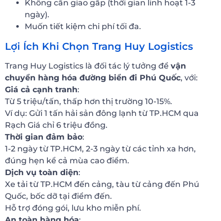
Không cần giao gấp (thời gian linh hoạt 1-3
ngày).
Muốn tiết kiệm chi phí tối đa.
Lợi Ích Khi Chọn Trang Huy Logistics
Trang Huy Logistics là đối tác lý tưởng để
vận
chuyển hàng hóa đường biển đi Phú Quốc
, với:
Giá cả cạnh tranh
:
Từ 5 triệu/tấn, thấp hơn thị trường 10-15%.
Ví dụ: Gửi 1 tấn hải sản đông lạnh từ TP.HCM qua
Rạch Giá chỉ 6 triệu đồng.
Thời gian đảm bảo
:
1-2 ngày từ TP.HCM, 2-3 ngày từ các tỉnh xa hơn,
đúng hẹn kể cả mùa cao điểm.
Dịch vụ toàn diện
:
Xe tải từ TP.HCM đến cảng, tàu từ cảng đến Phú
Quốc, bốc dỡ tại điểm đến.
Hỗ trợ đóng gói, lưu kho miễn phí.
An toàn hàng hóa
: