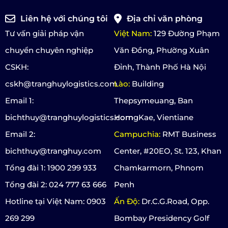
Liên hệ với chúng tôi
Địa chỉ văn phòng
Tư vấn giải pháp vận
Việt Nam:
129 Đường Phạm
chuyển chuyên nghiệp
Văn Đồng, Phường Xuân
CSKH:
Đỉnh, Thành Phố Hà Nội
cskh@tranghuylogistics.com
Lào:
Building
Email 1:
Thepsymeuang, Ban
bichthuy@tranghuylogistics.com
HorngKae, Vientiane
Email 2:
Campuchia:
RMT Business
bichthuy@tranghuy.com
Center, #20EO, St. 123, Khan
Tổng đài 1: 1900 299 933
Chamkarmorn, Phnom
Tổng đài 2: 024 777 63 666
Penh
Hotline tại Việt Nam: 0903
Ấn Độ:
Dr.C.G.Road, Opp.
269 299
Bombay Presidency Golf