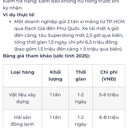
Kiểm tra hàng: Đảm bảo không hư hỏng trước khi
ký nhận.
Ví dụ thực tế
:
Một doanh nghiệp gửi 2 tấn xi măng từ TP.HCM
qua Rạch Giá đến Phú Quốc. Xe tải mất 4 giờ
đến cảng, tàu Superdong mất 2,5 giờ qua biển,
tổng thời gian 1,5 ngày, chi phí 6,5 triệu đồng
(bao gồm 1,5 triệu đến cảng + 5 triệu qua biển).
Bảng giá tham khảo (ước tính 2025):
Loại hàng
Khối
Thời
Chi phí
lượng
gian
(VNĐ)
Vật liệu xây
1 tấn
1-2
5-6 triệu
dựng
ngày
Hải sản
1 tấn
1-2
6-8 triệu
đông lạnh
ngày