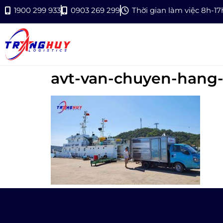
1900 299 933
0903 269 299
Thời gian làm việc 8h-1
avt-van-chuyen-hang-