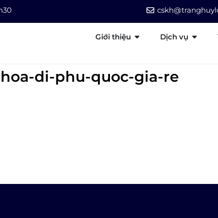
7h30
cskh@tranghuylo
Giới thiệu
Dịch vụ
hoa-di-phu-quoc-gia-re