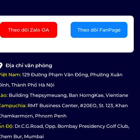
Theo dõi Zalo OA
Theo dõi FanPage
Địa chỉ văn phòng
Việt Nam:
129 Đường Phạm Văn Đồng, Phường Xuân
Đỉnh, Thành Phố Hà Nội
Lào:
Building Thepsymeuang, Ban HorngKae, Vientiane
Campuchia:
RMT Business Center, #20EO, St. 123, Khan
Chamkarmorn, Phnom Penh
Ấn Độ:
Dr.C.G.Road, Opp. Bombay Presidency Golf Club,
Chem Bur, Mumbai