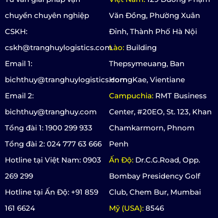
chuyển chuyên nghiệp
Văn Đồng, Phường Xuân
CSKH:
Đỉnh, Thành Phố Hà Nội
cskh@tranghuylogistics.com
Lào:
Building
Email 1:
Thepsymeuang, Ban
bichthuy@tranghuylogistics.com
HorngKae, Vientiane
Email 2:
Campuchia:
RMT Business
bichthuy@tranghuy.com
Center, #20EO, St. 123, Khan
Tổng đài 1: 1900 299 933
Chamkarmorn, Phnom
Tổng đài 2: 024 777 63 666
Penh
Hotline tại Việt Nam: 0903
Ấn Độ:
Dr.C.G.Road, Opp.
269 299
Bombay Presidency Golf
Hotline tại Ấn Độ: +91 859
Club, Chem Bur, Mumbai
161 6624
Mỹ (USA):
8546