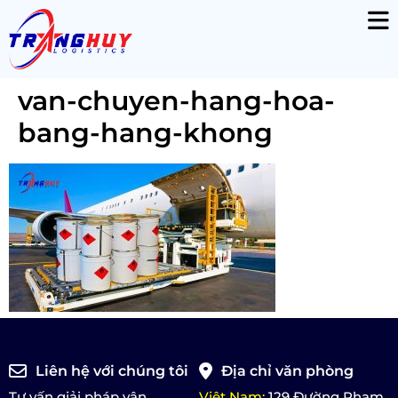
van-chuyen-hang-hoa-
bang-hang-khong
Liên hệ với chúng tôi
Địa chỉ văn phòng
Tư vấn giải pháp vận
Việt Nam:
129 Đường Phạm