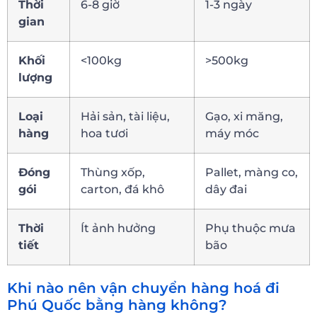
Thời
6-8 giờ
1-3 ngày
gian
Khối
<100kg
>500kg
lượng
Loại
Hải sản, tài liệu,
Gạo, xi măng,
hàng
hoa tươi
máy móc
Đóng
Thùng xốp,
Pallet, màng co,
gói
carton, đá khô
dây đai
Thời
Ít ảnh hưởng
Phụ thuộc mưa
tiết
bão
Khi nào nên vận chuyển hàng hoá đi
Phú Quốc bằng hàng không?