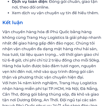
Dịch vụ toàn diện
: Đóng gói chuẩn, giao tận
nơi, theo dõi online.
Xem dịch vụ vận chuyển uy tín để hiểu thêm.
Kết luận
Vận chuyển hàng hóa đi Phú Quốc bằng hàng
không cùng Trang Huy Logistics là giải pháp nhanh
nhất để giao hàng gấp đến đảo ngọc. Chúng tôi
nhận vận chuyển đa dạng mặt hàng như hải sản,
hoa tươi, tài liệu quan trọng… với thời gian giao chỉ
từ 6–8 giờ, chi phí chỉ từ 2 triệu đồng cho mỗi 50kg.
Hàng hóa luôn được bảo đảm tươi ngon, nguyên
vẹn khi đến nơi, nhờ vào quy trình đóng gói cẩn
thận và phương thức vận chuyển hiện đại.
Với hơn 14 năm kinh nghiệm, Trang Huy Logistics
nhận hàng miễn phí tại TP.HCM, Hà Nội, Đà Nẵng,
Cần Thơ, đóng gói bằng thùng xốp, đá khô và giao
tận nơi Dương Đông, An Thới. Đội ngũ tại các sân
bay và Phú Quốc phục vụ 24/7, sẵn sàng đáp ứng