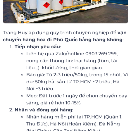
Trang Huy áp dụng quy trình chuyên nghiệp để
vận
chuyển hàng hóa đi Phú Quốc bằng hàng không
:
Tiếp nhận yêu cầu
:
Liên hệ qua Zalo/hotline 0903 269 299,
cung cấp thông tin: loại hàng (tôm, tài
liệu…), khối lượng, thời gian giao.
Báo giá: Từ 2-3 triệu/50kg, trong 15 phút. Ví
dụ: 50kg hải sản từ TP.HCM ~2 triệu, Hà
Nội ~3 triệu.
Mẹo: Đặt trước 1 ngày để chọn chuyến bay
sáng, giá rẻ hơn 10-15%.
Nhận và đóng gói hàng
:
Nhận hàng miễn phí tại TP.HCM (Quận 1,
Thủ Đức), Hà Nội (Hoàn Kiếm), Đà Nẵng
(Hải Châu), Cần Thơ (Ninh Kiều).