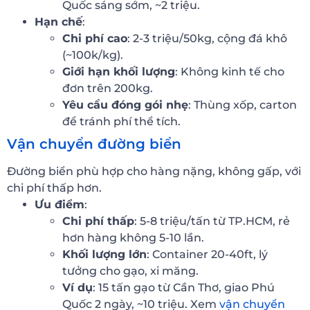
Quốc sáng sớm, ~2 triệu.
Hạn chế
:
Chi phí cao
: 2-3 triệu/50kg, cộng đá khô
(~100k/kg).
Giới hạn khối lượng
: Không kinh tế cho
đơn trên 200kg.
Yêu cầu đóng gói nhẹ
: Thùng xốp, carton
để tránh phí thể tích.
Vận chuyển đường biển
Đường biển phù hợp cho hàng nặng, không gấp, với
chi phí thấp hơn.
Ưu điểm
:
Chi phí thấp
: 5-8 triệu/tấn từ TP.HCM, rẻ
hơn hàng không 5-10 lần.
Khối lượng lớn
: Container 20-40ft, lý
tưởng cho gạo, xi măng.
Ví dụ
: 15 tấn gạo từ Cần Thơ, giao Phú
Quốc 2 ngày, ~10 triệu. Xem
vận chuyển