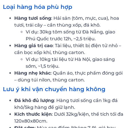
Loại hàng hóa phù hợp
Hàng tươi sống
: Hải sản (tôm, mực, cua), hoa
tươi, trái cây – cần thùng xốp, đá khô.
Ví dụ: 30kg tôm sống từ Đà Nẵng, giao
Phú Quốc trước 12h, ~2,5 triệu.
Hàng giá trị cao
: Tài liệu, thiết bị điện tử nhỏ –
cần bọc xốp khí, thùng carton.
Ví dụ: 10kg tài liệu từ Hà Nội, giao sáng
sớm, ~1,5 triệu.
Hàng nhẹ khác
: Quần áo, thực phẩm đóng gói
– dùng túi nilon, thùng carton.
Lưu ý khi vận chuyển hàng không
Đá khô đủ lượng
: Hàng tươi sống cần 1kg đá
khô/5kg hàng để giữ lạnh.
Kích thước kiện
: Dưới 32kg/kiện, thể tích tối đa
120x80x80cm.
Đặt sớm
: Mùa cao điểm (tháng 7-9), giá bay