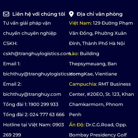
Liên hệ với chúng tôi
Địa chỉ văn phòng
Tư vấn giải pháp vận
Việt Nam:
129 Đường Phạm
chuyển chuyên nghiệp
Văn Đồng, Phường Xuân
CSKH:
Đỉnh, Thành Phố Hà Nội
cskh@tranghuylogistics.com
Lào:
Building
Email 1:
Thepsymeuang, Ban
bichthuy@tranghuylogistics.com
HorngKae, Vientiane
Email 2:
Campuchia:
RMT Business
bichthuy@tranghuy.com
Center, #20EO, St. 123, Khan
Tổng đài 1: 1900 299 933
Chamkarmorn, Phnom
Tổng đài 2: 024 777 63 666
Penh
Hotline tại Việt Nam: 0903
Ấn Độ:
Dr.C.G.Road, Opp.
269 299
Bombay Presidency Golf