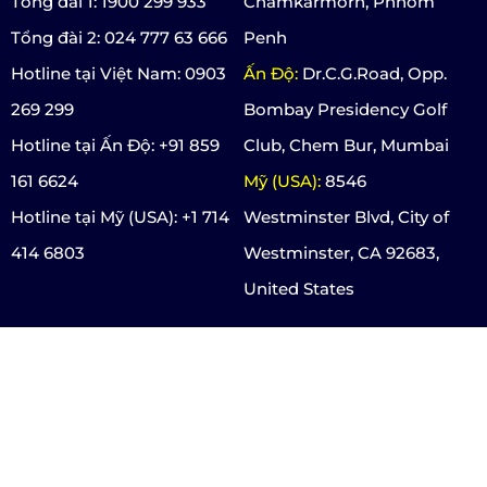
Tổng đài 1: 1900 299 933
Chamkarmorn, Phnom
Tổng đài 2: 024 777 63 666
Penh
Hotline tại Việt Nam: 0903
Ấn Độ:
Dr.C.G.Road, Opp.
269 299
Bombay Presidency Golf
Hotline tại Ấn Độ: +91 859
Club, Chem Bur, Mumbai
161 6624
Mỹ (USA):
8546
Hotline tại Mỹ (USA): +1 714
Westminster Blvd, City of
414 6803
Westminster, CA 92683,
United States