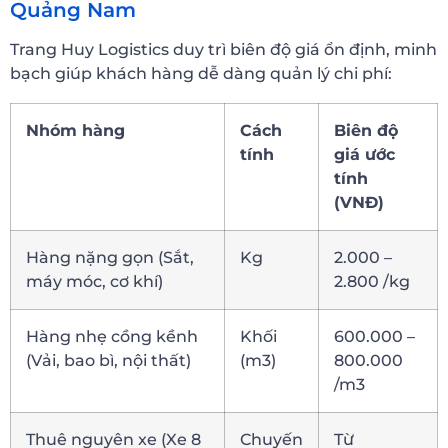
Quảng Nam
Trang Huy Logistics duy trì biên độ giá ổn định, minh
bạch giúp khách hàng dễ dàng quản lý chi phí:
Nhóm hàng
Cách
Biên độ
tính
giá ước
tính
(VNĐ)
Hàng nặng gọn (Sắt,
Kg
2.000 –
máy móc, cơ khí)
2.800 /kg
Hàng nhẹ cồng kềnh
Khối
600.000 –
(Vải, bao bì, nội thất)
(m3)
800.000
/m3
Thuê nguyên xe (Xe 8
Chuyến
Từ