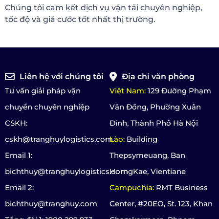
Chúng tôi cam kết dịch vụ vận tải chuyên nghiệp,
tốc độ và giá cước tốt nhất thị trường.
Liên hệ với chúng tôi
Địa chỉ văn phòng
Tư vấn giải pháp vận
Việt Nam:
129 Đường Phạm
chuyển chuyên nghiệp
Văn Đồng, Phường Xuân
CSKH:
Đỉnh, Thành Phố Hà Nội
cskh@tranghuylogistics.com
Lào:
Building
Email 1:
Thepsymeuang, Ban
bichthuy@tranghuylogistics.com
HorngKae, Vientiane
Email 2:
Campuchia:
RMT Business
bichthuy@tranghuy.com
Center, #20EO, St. 123, Khan