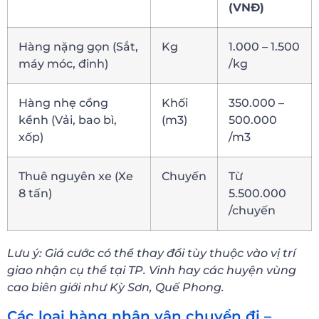
(VNĐ)
Hàng nặng gọn (Sắt,
Kg
1.000 – 1.500
máy móc, đinh)
/kg
Hàng nhẹ cồng
Khối
350.000 –
kềnh (Vải, bao bì,
(m3)
500.000
xốp)
/m3
Thuê nguyên xe (Xe
Chuyến
Từ
8 tấn)
5.500.000
/chuyến
Lưu ý: Giá cước có thể thay đổi tùy thuộc vào vị trí
giao nhận cụ thể tại TP. Vinh hay các huyện vùng
cao biên giới như Kỳ Sơn, Quế Phong.
Các loại hàng nhận vận chuyển đi –