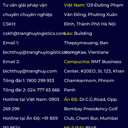
Tư vấn giải pháp vận
Việt Nam:
129 Đường Phạm
chuyển chuyên nghiệp
Văn Đồng, Phường Xuân
CSKH:
Đỉnh, Thành Phố Hà Nội
cskh@tranghuylogistics.com
Lào:
Building
Email 1:
Thepsymeuang, Ban
bichthuy@tranghuylogistics.com
HorngKae, Vientiane
Email 2:
Campuchia:
RMT Business
bichthuy@tranghuy.com
Center, #20EO, St. 123, Khan
Tổng đài 1: 1900 299 933
Chamkarmorn, Phnom
Tổng đài 2: 024 777 63 666
Penh
Hotline tại Việt Nam: 0903
Ấn Độ:
Dr.C.G.Road, Opp.
269 299
Bombay Presidency Golf
Hotline tại Ấn Độ: +91 859
Club, Chem Bur, Mumbai
161 6624
Mỹ (USA):
8546