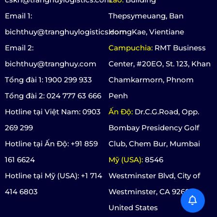
Email 1:
Thepsymeuang, Ban
bichthuy@tranghuylogistics.com
HorngKae, Vientiane
Email 2:
Campuchia:
RMT Business
bichthuy@tranghuy.com
Center, #20EO, St. 123, Khan
Tổng đài 1: 1900 299 933
Chamkarmorn, Phnom
Tổng đài 2: 024 777 63 666
Penh
Hotline tại Việt Nam: 0903
Ấn Độ:
Dr.C.G.Road, Opp.
269 299
Bombay Presidency Golf
Hotline tại Ấn Độ: +91 859
Club, Chem Bur, Mumbai
161 6624
Mỹ (USA):
8546
Hotline tại Mỹ (USA): +1 714
Westminster Blvd, City of
414 6803
Westminster, CA 92683,
United States