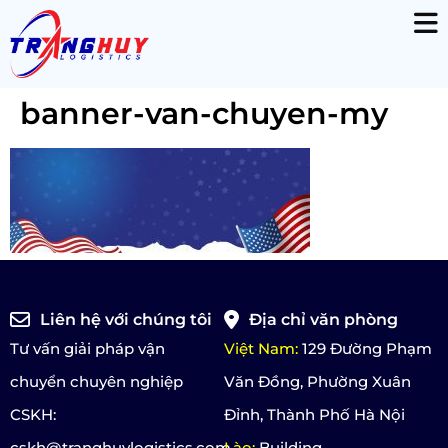
banner-van-chuyen-my
Liên hệ với chúng tôi
Địa chỉ văn phòng
Tư vấn giải pháp vận
Việt Nam:
129 Đường Phạm
chuyển chuyên nghiệp
Văn Đồng, Phường Xuân
CSKH:
Đỉnh, Thành Phố Hà Nội
cskh@tranghuylogistics.com
Lào:
Building