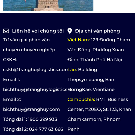
Liên hệ với chúng tôi
Địa chỉ văn phòng
Tư vấn giải pháp vận
Việt Nam:
129 Đường Phạm
chuyển chuyên nghiệp
Văn Đồng, Phường Xuân
CSKH:
Đỉnh, Thành Phố Hà Nội
cskh@tranghuylogistics.com
Lào:
Building
Email 1:
Thepsymeuang, Ban
bichthuy@tranghuylogistics.com
HorngKae, Vientiane
Email 2:
Campuchia:
RMT Business
bichthuy@tranghuy.com
Center, #20EO, St. 123, Khan
Tổng đài 1: 1900 299 933
Chamkarmorn, Phnom
Tổng đài 2: 024 777 63 666
Penh