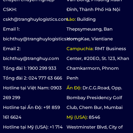
CSKH:
Đỉnh, Thành Phố Hà Nội
cskh@tranghuylogistics.com
Lào:
Building
Email 1:
Thepsymeuang, Ban
bichthuy@tranghuylogistics.com
HorngKae, Vientiane
Email 2:
Campuchia:
RMT Business
bichthuy@tranghuy.com
Center, #20EO, St. 123, Khan
Tổng đài 1: 1900 299 933
Chamkarmorn, Phnom
Tổng đài 2: 024 777 63 666
Penh
Hotline tại Việt Nam: 0903
Ấn Độ:
Dr.C.G.Road, Opp.
269 299
Bombay Presidency Golf
Hotline tại Ấn Độ: +91 859
Club, Chem Bur, Mumbai
161 6624
Mỹ (USA):
8546
Hotline tại Mỹ (USA): +1 714
Westminster Blvd, City of