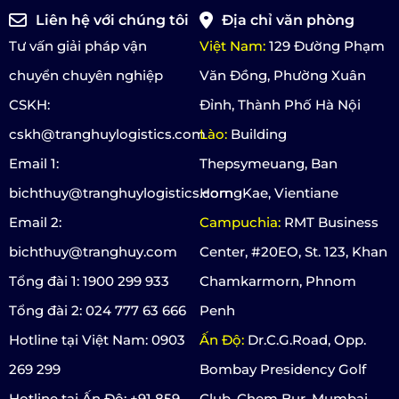
Liên hệ với chúng tôi
Địa chỉ văn phòng
Tư vấn giải pháp vận
Việt Nam:
129 Đường Phạm
chuyển chuyên nghiệp
Văn Đồng, Phường Xuân
CSKH:
Đỉnh, Thành Phố Hà Nội
cskh@tranghuylogistics.com
Lào:
Building
Email 1:
Thepsymeuang, Ban
bichthuy@tranghuylogistics.com
HorngKae, Vientiane
Email 2:
Campuchia:
RMT Business
bichthuy@tranghuy.com
Center, #20EO, St. 123, Khan
Tổng đài 1: 1900 299 933
Chamkarmorn, Phnom
Tổng đài 2: 024 777 63 666
Penh
Hotline tại Việt Nam: 0903
Ấn Độ:
Dr.C.G.Road, Opp.
269 299
Bombay Presidency Golf
Hotline tại Ấn Độ: +91 859
Club, Chem Bur, Mumbai