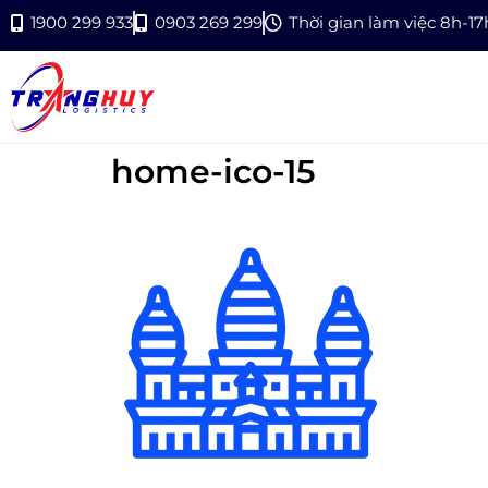
1900 299 933
0903 269 299
Thời gian làm việc 8h-1
home-ico-15