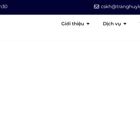
7h30
cskh@tranghuylo
Giới thiệu
Dịch vụ