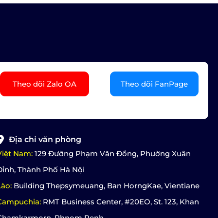
Theo dõi Zalo OA
Theo dõi FanPage
Địa chỉ văn phòng
Việt Nam:
129 Đường Phạm Văn Đồng, Phường Xuân
Đỉnh, Thành Phố Hà Nội
Lào:
Building Thepsymeuang, Ban HorngKae, Vientiane
Campuchia:
RMT Business Center, #20EO, St. 123, Khan
Chamkarmorn, Phnom Penh