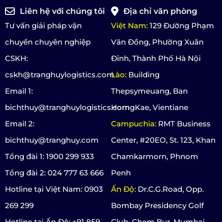
Liên hệ với chúng tôi
Địa chỉ văn phòng
Tư vấn giải pháp vận
Việt Nam:
129 Đường Phạm
chuyển chuyên nghiệp
Văn Đồng, Phường Xuân
CSKH:
Đỉnh, Thành Phố Hà Nội
cskh@tranghuylogistics.com
Lào:
Building
Email 1:
Thepsymeuang, Ban
bichthuy@tranghuylogistics.com
HorngKae, Vientiane
Email 2:
Campuchia:
RMT Business
bichthuy@tranghuy.com
Center, #20EO, St. 123, Khan
Tổng đài 1: 1900 299 933
Chamkarmorn, Phnom
Tổng đài 2: 024 777 63 666
Penh
Hotline tại Việt Nam: 0903
Ấn Độ:
Dr.C.G.Road, Opp.
269 299
Bombay Presidency Golf
Hotline tại Ấn Độ: +91 859
Club, Chem Bur, Mumbai