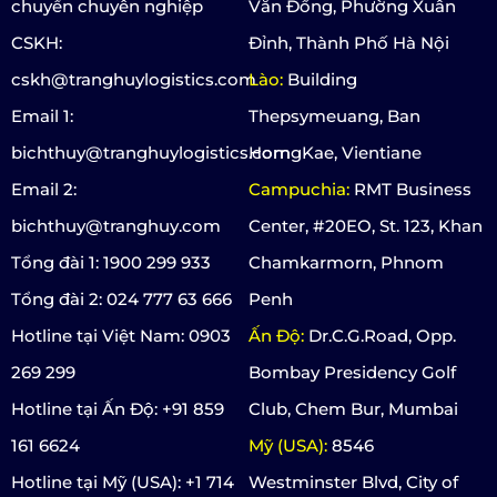
chuyển chuyên nghiệp
Văn Đồng, Phường Xuân
CSKH:
Đỉnh, Thành Phố Hà Nội
cskh@tranghuylogistics.com
Lào:
Building
Email 1:
Thepsymeuang, Ban
bichthuy@tranghuylogistics.com
HorngKae, Vientiane
Email 2:
Campuchia:
RMT Business
bichthuy@tranghuy.com
Center, #20EO, St. 123, Khan
Tổng đài 1: 1900 299 933
Chamkarmorn, Phnom
Tổng đài 2: 024 777 63 666
Penh
Hotline tại Việt Nam: 0903
Ấn Độ:
Dr.C.G.Road, Opp.
269 299
Bombay Presidency Golf
Hotline tại Ấn Độ: +91 859
Club, Chem Bur, Mumbai
161 6624
Mỹ (USA):
8546
Hotline tại Mỹ (USA): +1 714
Westminster Blvd, City of