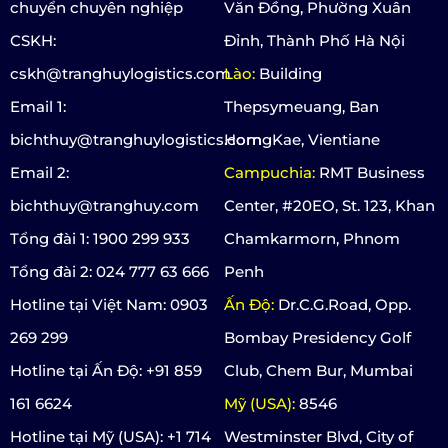
chuyển chuyên nghiệp
Văn Đồng, Phường Xuân
CSKH:
Đỉnh, Thành Phố Hà Nội
cskh@tranghuylogistics.com
Lào:
Building
Email 1:
Thepsymeuang, Ban
bichthuy@tranghuylogistics.com
HorngKae, Vientiane
Email 2:
Campuchia:
RMT Business
bichthuy@tranghuy.com
Center, #20EO, St. 123, Khan
Tổng đài 1: 1900 299 933
Chamkarmorn, Phnom
Tổng đài 2: 024 777 63 666
Penh
Hotline tại Việt Nam: 0903
Ấn Độ:
Dr.C.G.Road, Opp.
269 299
Bombay Presidency Golf
Hotline tại Ấn Độ: +91 859
Club, Chem Bur, Mumbai
161 6624
Mỹ (USA):
8546
Hotline tại Mỹ (USA): +1 714
Westminster Blvd, City of