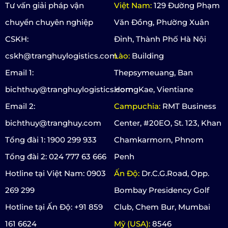
Tư vấn giải pháp vận
Việt Nam:
129 Đường Phạm
chuyển chuyên nghiệp
Văn Đồng, Phường Xuân
CSKH:
Đỉnh, Thành Phố Hà Nội
cskh@tranghuylogistics.com
Lào:
Building
Email 1:
Thepsymeuang, Ban
bichthuy@tranghuylogistics.com
HorngKae, Vientiane
Email 2:
Campuchia:
RMT Business
bichthuy@tranghuy.com
Center, #20EO, St. 123, Khan
Tổng đài 1: 1900 299 933
Chamkarmorn, Phnom
Tổng đài 2: 024 777 63 666
Penh
Hotline tại Việt Nam: 0903
Ấn Độ:
Dr.C.G.Road, Opp.
269 299
Bombay Presidency Golf
Hotline tại Ấn Độ: +91 859
Club, Chem Bur, Mumbai
161 6624
Mỹ (USA):
8546