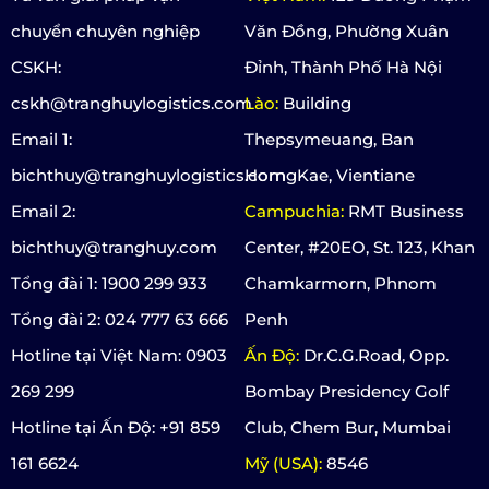
chuyển chuyên nghiệp
Văn Đồng, Phường Xuân
CSKH:
Đỉnh, Thành Phố Hà Nội
cskh@tranghuylogistics.com
Lào:
Building
Email 1:
Thepsymeuang, Ban
bichthuy@tranghuylogistics.com
HorngKae, Vientiane
Email 2:
Campuchia:
RMT Business
bichthuy@tranghuy.com
Center, #20EO, St. 123, Khan
Tổng đài 1: 1900 299 933
Chamkarmorn, Phnom
Tổng đài 2: 024 777 63 666
Penh
Hotline tại Việt Nam: 0903
Ấn Độ:
Dr.C.G.Road, Opp.
269 299
Bombay Presidency Golf
Hotline tại Ấn Độ: +91 859
Club, Chem Bur, Mumbai
161 6624
Mỹ (USA):
8546