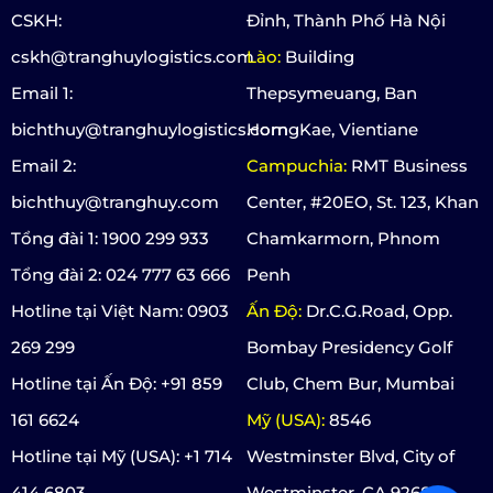
CSKH:
Đỉnh, Thành Phố Hà Nội
cskh@tranghuylogistics.com
Lào:
Building
Email 1:
Thepsymeuang, Ban
bichthuy@tranghuylogistics.com
HorngKae, Vientiane
Email 2:
Campuchia:
RMT Business
bichthuy@tranghuy.com
Center, #20EO, St. 123, Khan
Tổng đài 1: 1900 299 933
Chamkarmorn, Phnom
Tổng đài 2: 024 777 63 666
Penh
Hotline tại Việt Nam: 0903
Ấn Độ:
Dr.C.G.Road, Opp.
269 299
Bombay Presidency Golf
Hotline tại Ấn Độ: +91 859
Club, Chem Bur, Mumbai
161 6624
Mỹ (USA):
8546
Hotline tại Mỹ (USA): +1 714
Westminster Blvd, City of
414 6803
Westminster, CA 92683,