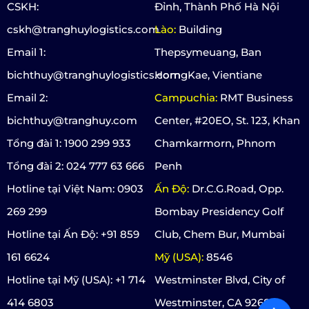
CSKH:
Đỉnh, Thành Phố Hà Nội
cskh@tranghuylogistics.com
Lào:
Building
Email 1:
Thepsymeuang, Ban
bichthuy@tranghuylogistics.com
HorngKae, Vientiane
Email 2:
Campuchia:
RMT Business
bichthuy@tranghuy.com
Center, #20EO, St. 123, Khan
Tổng đài 1: 1900 299 933
Chamkarmorn, Phnom
Tổng đài 2: 024 777 63 666
Penh
Hotline tại Việt Nam: 0903
Ấn Độ:
Dr.C.G.Road, Opp.
269 299
Bombay Presidency Golf
Hotline tại Ấn Độ: +91 859
Club, Chem Bur, Mumbai
161 6624
Mỹ (USA):
8546
Hotline tại Mỹ (USA): +1 714
Westminster Blvd, City of
414 6803
Westminster, CA 92683,