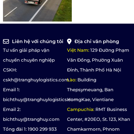
Liên hệ với chúng tôi
Địa chỉ văn phòng
Tư vấn giải pháp vận
Việt Nam:
129 Đường Phạm
chuyển chuyên nghiệp
Văn Đồng, Phường Xuân
CSKH:
Đỉnh, Thành Phố Hà Nội
cskh@tranghuylogistics.com
Lào:
Building
Email 1:
Thepsymeuang, Ban
bichthuy@tranghuylogistics.com
HorngKae, Vientiane
Email 2:
Campuchia:
RMT Business
bichthuy@tranghuy.com
Center, #20EO, St. 123, Khan
Tổng đài 1: 1900 299 933
Chamkarmorn, Phnom