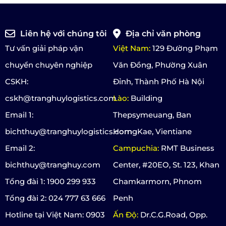
Liên hệ với chúng tôi
Địa chỉ văn phòng
Tư vấn giải pháp vận
Việt Nam:
129 Đường Phạm
chuyển chuyên nghiệp
Văn Đồng, Phường Xuân
CSKH:
Đỉnh, Thành Phố Hà Nội
cskh@tranghuylogistics.com
Lào:
Building
Email 1:
Thepsymeuang, Ban
bichthuy@tranghuylogistics.com
HorngKae, Vientiane
Email 2:
Campuchia:
RMT Business
bichthuy@tranghuy.com
Center, #20EO, St. 123, Khan
Tổng đài 1: 1900 299 933
Chamkarmorn, Phnom
Tổng đài 2: 024 777 63 666
Penh
Hotline tại Việt Nam: 0903
Ấn Độ:
Dr.C.G.Road, Opp.