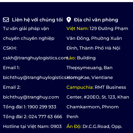
Liên hệ với chúng tôi
Địa chỉ văn phòng
Tư vấn giải pháp vận
Việt Nam:
129 Đường Phạm
chuyển chuyên nghiệp
Văn Đồng, Phường Xuân
CSKH:
Đỉnh, Thành Phố Hà Nội
cskh@tranghuylogistics.com
Lào:
Building
Email 1:
Thepsymeuang, Ban
bichthuy@tranghuylogistics.com
HorngKae, Vientiane
Email 2:
Campuchia:
RMT Business
bichthuy@tranghuy.com
Center, #20EO, St. 123, Khan
Tổng đài 1: 1900 299 933
Chamkarmorn, Phnom
Tổng đài 2: 024 777 63 666
Penh
Hotline tại Việt Nam: 0903
Ấn Độ:
Dr.C.G.Road, Opp.