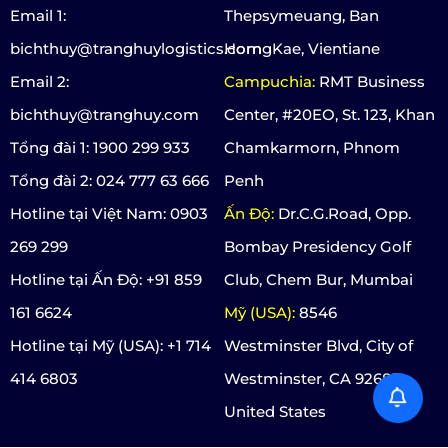
Email 1:
Thepsymeuang, Ban
bichthuy@tranghuylogistics.com
HorngKae, Vientiane
Email 2:
Campuchia:
RMT Business
bichthuy@tranghuy.com
Center, #20EO, St. 123, Khan
Tổng đài 1: 1900 299 933
Chamkarmorn, Phnom
Tổng đài 2: 024 777 63 666
Penh
Hotline tại Việt Nam: 0903
Ấn Độ:
Dr.C.G.Road, Opp.
269 299
Bombay Presidency Golf
Hotline tại Ấn Độ: +91 859
Club, Chem Bur, Mumbai
161 6624
Mỹ (USA):
8546
Hotline tại Mỹ (USA): +1 714
Westminster Blvd, City of
414 6803
Westminster, CA 92683,
United States