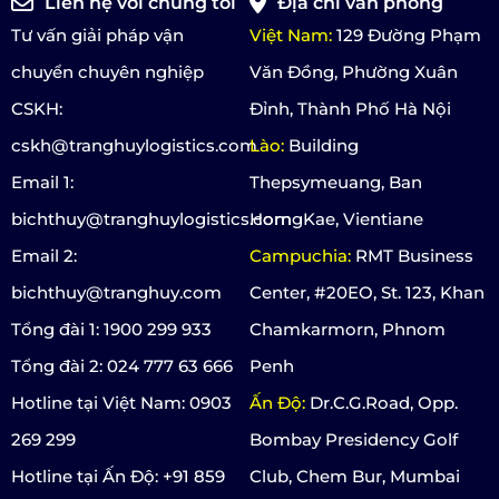
Liên hệ với chúng tôi
Địa chỉ văn phòng
Tư vấn giải pháp vận
Việt Nam:
129 Đường Phạm
chuyển chuyên nghiệp
Văn Đồng, Phường Xuân
CSKH:
Đỉnh, Thành Phố Hà Nội
cskh@tranghuylogistics.com
Lào:
Building
Email 1:
Thepsymeuang, Ban
bichthuy@tranghuylogistics.com
HorngKae, Vientiane
Email 2:
Campuchia:
RMT Business
bichthuy@tranghuy.com
Center, #20EO, St. 123, Khan
Tổng đài 1: 1900 299 933
Chamkarmorn, Phnom
Tổng đài 2: 024 777 63 666
Penh
Hotline tại Việt Nam: 0903
Ấn Độ:
Dr.C.G.Road, Opp.
269 299
Bombay Presidency Golf
Hotline tại Ấn Độ: +91 859
Club, Chem Bur, Mumbai