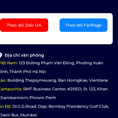
Theo dõi Zalo OA
Theo dõi FanPage
Địa chỉ văn phòng
Việt Nam:
129 Đường Phạm Văn Đồng, Phường Xuân
Đỉnh, Thành Phố Hà Nội
Lào:
Building Thepsymeuang, Ban HorngKae, Vientiane
Campuchia:
RMT Business Center, #20EO, St. 123, Khan
Chamkarmorn, Phnom Penh
Ấn Độ:
Dr.C.G.Road, Opp. Bombay Presidency Golf Club,
Chem Bur, Mumbai