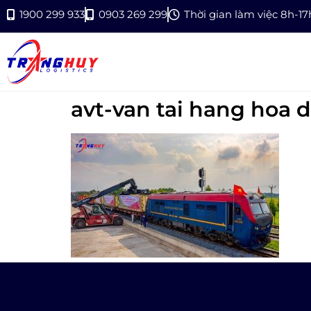
1900 299 933
0903 269 299
Thời gian làm việc 8h-1
avt-van tai hang hoa 