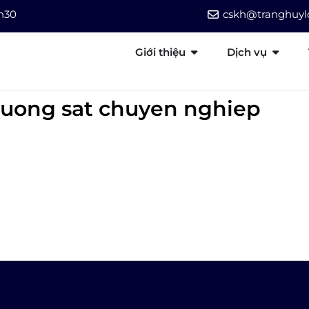
7h30
cskh@tranghuylo
Giới thiệu
Dịch vụ
duong sat chuyen nghiep