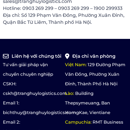
sales@tranghuylogistics.com
Hotline: 0903 269 299 – 0903 269 299 – 1900 299933
Địa chỉ: Số 129 Phạm Văn Đồng, Phường Xuân Đỉnh,
Quận Bắc Từ Liêm, Thành phố Hà Nội.
Liên hệ với chúng tôi
Địa chỉ văn phòng
Tư vấn giải pháp vận
Việt Nam:
129 Đường Phạm
chuyển chuyên nghiệp
Văn Đồng, Phường Xuân
CSKH:
Đỉnh, Thành Phố Hà Nội
cskh@tranghuylogistics.com
Lào:
Building
Email 1:
Thepsymeuang, Ban
bichthuy@tranghuylogistics.com
HorngKae, Vientiane
Email 2:
Campuchia:
RMT Business