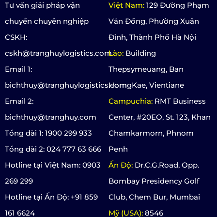
Tư vấn giải pháp vận
Việt Nam:
129 Đường Phạm
chuyển chuyên nghiệp
Văn Đồng, Phường Xuân
CSKH:
Đỉnh, Thành Phố Hà Nội
cskh@tranghuylogistics.com
Lào:
Building
Email 1:
Thepsymeuang, Ban
bichthuy@tranghuylogistics.com
HorngKae, Vientiane
Email 2:
Campuchia:
RMT Business
bichthuy@tranghuy.com
Center, #20EO, St. 123, Khan
Tổng đài 1: 1900 299 933
Chamkarmorn, Phnom
Tổng đài 2: 024 777 63 666
Penh
Hotline tại Việt Nam: 0903
Ấn Độ:
Dr.C.G.Road, Opp.
269 299
Bombay Presidency Golf
Hotline tại Ấn Độ: +91 859
Club, Chem Bur, Mumbai
161 6624
Mỹ (USA):
8546