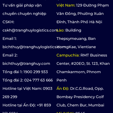
Tư vấn giải pháp vận
Việt Nam:
129 Đường Phạm
chuyển chuyên nghiệp
Văn Đồng, Phường Xuân
CSKH:
Đỉnh, Thành Phố Hà Nội
cskh@tranghuylogistics.com
Lào:
Building
Email 1:
Thepsymeuang, Ban
bichthuy@tranghuylogistics.com
HorngKae, Vientiane
Email 2:
Campuchia:
RMT Business
bichthuy@tranghuy.com
Center, #20EO, St. 123, Khan
Tổng đài 1: 1900 299 933
Chamkarmorn, Phnom
Tổng đài 2: 024 777 63 666
Penh
Hotline tại Việt Nam: 0903
Ấn Độ:
Dr.C.G.Road, Opp.
269 299
Bombay Presidency Golf
Hotline tại Ấn Độ: +91 859
Club, Chem Bur, Mumbai