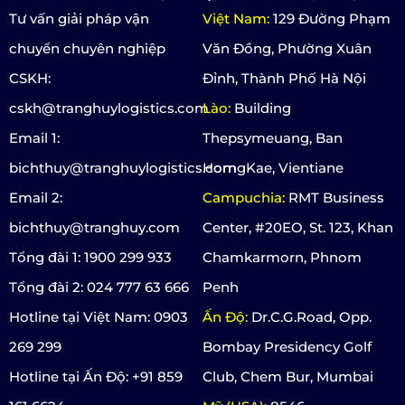
Tư vấn giải pháp vận
Việt Nam:
129 Đường Phạm
chuyển chuyên nghiệp
Văn Đồng, Phường Xuân
CSKH:
Đỉnh, Thành Phố Hà Nội
cskh@tranghuylogistics.com
Lào:
Building
Email 1:
Thepsymeuang, Ban
bichthuy@tranghuylogistics.com
HorngKae, Vientiane
Email 2:
Campuchia:
RMT Business
bichthuy@tranghuy.com
Center, #20EO, St. 123, Khan
Tổng đài 1: 1900 299 933
Chamkarmorn, Phnom
Tổng đài 2: 024 777 63 666
Penh
Hotline tại Việt Nam: 0903
Ấn Độ:
Dr.C.G.Road, Opp.
269 299
Bombay Presidency Golf
Hotline tại Ấn Độ: +91 859
Club, Chem Bur, Mumbai