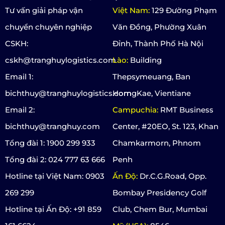
Tư vấn giải pháp vận
Việt Nam:
129 Đường Phạm
chuyển chuyên nghiệp
Văn Đồng, Phường Xuân
CSKH:
Đỉnh, Thành Phố Hà Nội
cskh@tranghuylogistics.com
Lào:
Building
Email 1:
Thepsymeuang, Ban
bichthuy@tranghuylogistics.com
HorngKae, Vientiane
Email 2:
Campuchia:
RMT Business
bichthuy@tranghuy.com
Center, #20EO, St. 123, Khan
Tổng đài 1: 1900 299 933
Chamkarmorn, Phnom
Tổng đài 2: 024 777 63 666
Penh
Hotline tại Việt Nam: 0903
Ấn Độ:
Dr.C.G.Road, Opp.
269 299
Bombay Presidency Golf
Hotline tại Ấn Độ: +91 859
Club, Chem Bur, Mumbai