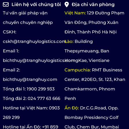
Liên hệ với chúng tôi
Địa chỉ văn phòng
Tư vấn giải pháp vận
Việt Nam:
129 Đường Phạm
chuyển chuyên nghiệp
Văn Đồng, Phường Xuân
CSKH:
Đỉnh, Thành Phố Hà Nội
cskh@tranghuylogistics.com
Lào:
Building
Email 1:
Thepsymeuang, Ban
bichthuy@tranghuylogistics.com
HorngKae, Vientiane
Email 2:
Campuchia:
RMT Business
bichthuy@tranghuy.com
Center, #20EO, St. 123, Khan
Tổng đài 1: 1900 299 933
Chamkarmorn, Phnom
Tổng đài 2: 024 777 63 666
Penh
Hotline tại Việt Nam: 0903
Ấn Độ:
Dr.C.G.Road, Opp.
269 299
Bombay Presidency Golf
Hotline tại Ấn Độ: +91 859
Club, Chem Bur, Mumbai