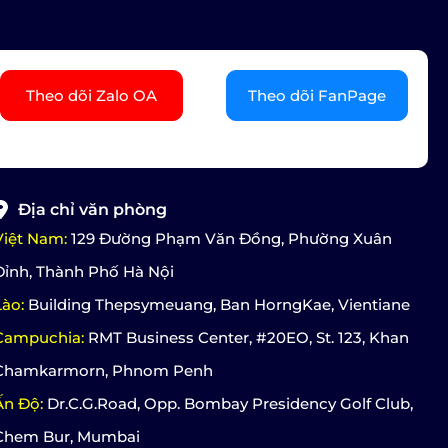
Theo dõi Zalo OA
Theo dõi FanPage
Địa chỉ văn phòng
Việt Nam:
129 Đường Phạm Văn Đồng, Phường Xuân
Đỉnh, Thành Phố Hà Nội
Lào:
Building Thepsymeuang, Ban HorngKae, Vientiane
Campuchia:
RMT Business Center, #20EO, St. 123, Khan
Chamkarmorn, Phnom Penh
Ấn Độ:
Dr.C.G.Road, Opp. Bombay Presidency Golf Club,
Chem Bur, Mumbai