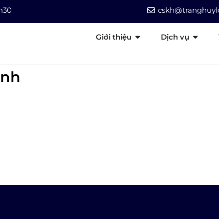
7h30
cskh@tranghuylo
Giới thiệu
Dịch vụ
inh