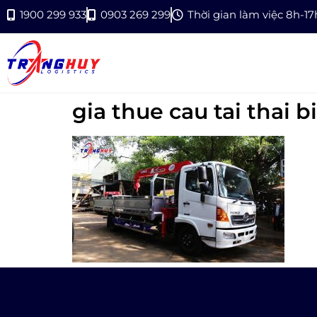
1900 299 933
0903 269 299
Thời gian làm việc 8h-1
gia thue cau tai thai b