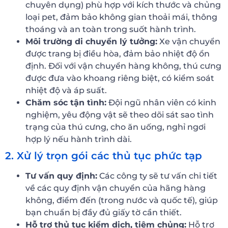
chuyên dụng) phù hợp với kích thước và chủng
loại pet, đảm bảo không gian thoải mái, thông
thoáng và an toàn trong suốt hành trình.
Môi trường di chuyển lý tưởng:
Xe vận chuyển
được trang bị điều hòa, đảm bảo nhiệt độ ổn
định. Đối với vận chuyển hàng không, thú cưng
được đưa vào khoang riêng biệt, có kiểm soát
nhiệt độ và áp suất.
Chăm sóc tận tình:
Đội ngũ nhân viên có kinh
nghiệm, yêu động vật sẽ theo dõi sát sao tình
trạng của thú cưng, cho ăn uống, nghỉ ngơi
hợp lý nếu hành trình dài.
2. Xử lý trọn gói các thủ tục phức tạp
Tư vấn quy định:
Các công ty sẽ tư vấn chi tiết
về các quy định vận chuyển của hãng hàng
không, điểm đến (trong nước và quốc tế), giúp
bạn chuẩn bị đầy đủ giấy tờ cần thiết.
Hỗ trợ thủ tục kiểm dịch, tiêm chủng:
Hỗ trợ