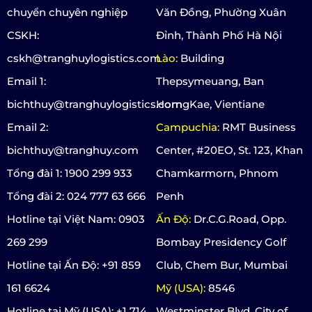
chuyển chuyên nghiệp
Văn Đồng, Phường Xuân
CSKH:
Đỉnh, Thành Phố Hà Nội
cskh@tranghuylogistics.com
Lào:
Building
Email 1:
Thepsymeuang, Ban
bichthuy@tranghuylogistics.com
HorngKae, Vientiane
Email 2:
Campuchia:
RMT Business
bichthuy@tranghuy.com
Center, #20EO, St. 123, Khan
Tổng đài 1: 1900 299 933
Chamkarmorn, Phnom
Tổng đài 2: 024 777 63 666
Penh
Hotline tại Việt Nam: 0903
Ấn Độ:
Dr.C.G.Road, Opp.
269 299
Bombay Presidency Golf
Hotline tại Ấn Độ: +91 859
Club, Chem Bur, Mumbai
161 6624
Mỹ (USA):
8546
Hotline tại Mỹ (USA): +1 714
Westminster Blvd, City of