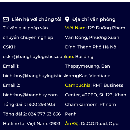
Liên hệ với chúng tôi
Địa chỉ văn phòng
Tư vấn giải pháp vận
Việt Nam:
129 Đường Phạm
chuyển chuyên nghiệp
Văn Đồng, Phường Xuân
CSKH:
Đỉnh, Thành Phố Hà Nội
cskh@tranghuylogistics.com
Lào:
Building
Email 1:
Thepsymeuang, Ban
bichthuy@tranghuylogistics.com
HorngKae, Vientiane
Email 2:
Campuchia:
RMT Business
bichthuy@tranghuy.com
Center, #20EO, St. 123, Khan
Tổng đài 1: 1900 299 933
Chamkarmorn, Phnom
Tổng đài 2: 024 777 63 666
Penh
Hotline tại Việt Nam: 0903
Ấn Độ:
Dr.C.G.Road, Opp.