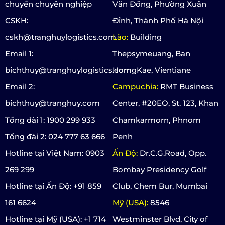
chuyển chuyên nghiệp
Văn Đồng, Phường Xuân
CSKH:
Đỉnh, Thành Phố Hà Nội
cskh@tranghuylogistics.com
Lào:
Building
Email 1:
Thepsymeuang, Ban
bichthuy@tranghuylogistics.com
HorngKae, Vientiane
Email 2:
Campuchia:
RMT Business
bichthuy@tranghuy.com
Center, #20EO, St. 123, Khan
Tổng đài 1: 1900 299 933
Chamkarmorn, Phnom
Tổng đài 2: 024 777 63 666
Penh
Hotline tại Việt Nam: 0903
Ấn Độ:
Dr.C.G.Road, Opp.
269 299
Bombay Presidency Golf
Hotline tại Ấn Độ: +91 859
Club, Chem Bur, Mumbai
161 6624
Mỹ (USA):
8546
Hotline tại Mỹ (USA): +1 714
Westminster Blvd, City of