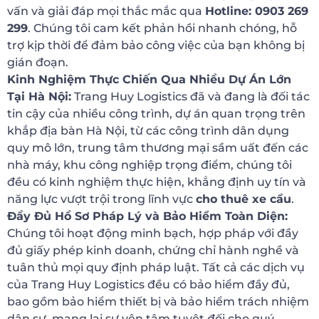
vấn và giải đáp mọi thắc mắc qua
Hotline: 0903 269
299
. Chúng tôi cam kết phản hồi nhanh chóng, hỗ
trợ kịp thời để đảm bảo công việc của bạn không bị
gián đoạn.
Kinh Nghiệm Thực Chiến Qua Nhiều Dự Án Lớn
Tại Hà Nội:
Trang Huy Logistics đã và đang là đối tác
tin cậy của nhiều công trình, dự án quan trọng trên
khắp địa bàn Hà Nội, từ các công trình dân dụng
quy mô lớn, trung tâm thương mại sầm uất đến các
nhà máy, khu công nghiệp trọng điểm, chúng tôi
đều có kinh nghiệm thực hiện, khẳng định uy tín và
năng lực vượt trội trong lĩnh vực
cho thuê xe cẩu
.
Đầy Đủ Hồ Sơ Pháp Lý và Bảo Hiểm Toàn Diện:
Chúng tôi hoạt động minh bạch, hợp pháp với đầy
đủ giấy phép kinh doanh, chứng chỉ hành nghề và
tuân thủ mọi quy định pháp luật. Tất cả các dịch vụ
của Trang Huy Logistics đều có bảo hiểm đầy đủ,
bao gồm bảo hiểm thiết bị và bảo hiểm trách nhiệm
dân sự, mang lại sự yên tâm tuyệt đối cho quý