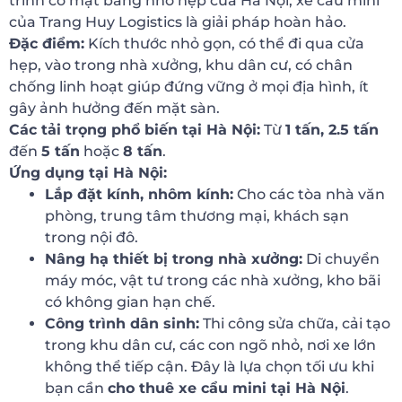
trình có mặt bằng nhỏ hẹp của Hà Nội, xe cẩu mini
của Trang Huy Logistics là giải pháp hoàn hảo.
Đặc điểm:
Kích thước nhỏ gọn, có thể đi qua cửa
hẹp, vào trong nhà xưởng, khu dân cư, có chân
chống linh hoạt giúp đứng vững ở mọi địa hình, ít
gây ảnh hưởng đến mặt sàn.
Các tải trọng phổ biến tại Hà Nội:
Từ
1 tấn, 2.5 tấn
đến
5 tấn
hoặc
8 tấn
.
Ứng dụng tại Hà Nội:
Lắp đặt kính, nhôm kính:
Cho các tòa nhà văn
phòng, trung tâm thương mại, khách sạn
trong nội đô.
Nâng hạ thiết bị trong nhà xưởng:
Di chuyển
máy móc, vật tư trong các nhà xưởng, kho bãi
có không gian hạn chế.
Công trình dân sinh:
Thi công sửa chữa, cải tạo
trong khu dân cư, các con ngõ nhỏ, nơi xe lớn
không thể tiếp cận. Đây là lựa chọn tối ưu khi
bạn cần
cho thuê xe cẩu mini tại Hà Nội
.