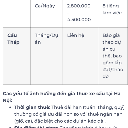
Ca/Ngày
2.800.000
8 tiếng
–
làm việc
4.500.000
Cẩu
Tháng/Dự
Liên hệ
Báo giá
Tháp
án
theo dự
án cụ
thể, bao
gồm lắp
đặt/tháo
dỡ
Các yếu tố ảnh hưởng đến giá thuê xe cẩu tại Hà
Nội:
Thời gian thuê:
Thuê dài hạn (tuần, tháng, quý)
thường có giá ưu đãi hơn so với thuê ngắn hạn
(giờ, ca), đặc biệt cho các dự án kéo dài.
Địa điểm thi công:
Các công trình ở khu vực