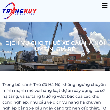
DỊCH VỤ CHO THUÊ XE CẨU HÀ NỘI
UY TÍN, GIÁ RẺ
Trong bối cảnh Thủ đô Hà Nội không ngừng chuyển
mình mạnh mẽ với hàng loạt dự án xây dựng, cơ sở
hạ tầng, và sự tăng trưởng vượt bậc của các khu
công nghiệp, nhu cầu về dịch vụ nâng hạ chuyên
nghiệp bằng xe cẩu ngày càng trở nên cấp thiết. Từ