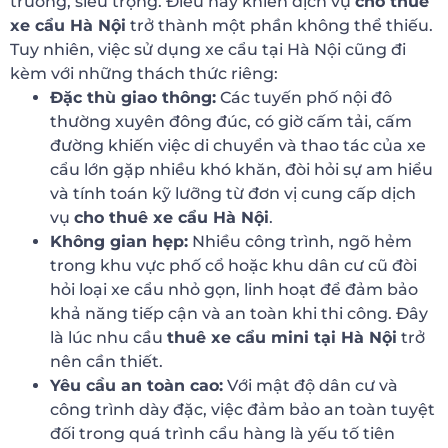
trường, siêu trọng. Điều này khiến dịch vụ
cho thuê
xe cẩu Hà Nội
trở thành một phần không thể thiếu.
Tuy nhiên, việc sử dụng xe cẩu tại Hà Nội cũng đi
kèm với những thách thức riêng:
Đặc thù giao thông:
Các tuyến phố nội đô
thường xuyên đông đúc, có giờ cấm tải, cấm
đường khiến việc di chuyển và thao tác của xe
cẩu lớn gặp nhiều khó khăn, đòi hỏi sự am hiểu
và tính toán kỹ lưỡng từ đơn vị cung cấp dịch
vụ
cho thuê xe cẩu Hà Nội
.
Không gian hẹp:
Nhiều công trình, ngõ hẻm
trong khu vực phố cổ hoặc khu dân cư cũ đòi
hỏi loại xe cẩu nhỏ gọn, linh hoạt để đảm bảo
khả năng tiếp cận và an toàn khi thi công. Đây
là lúc nhu cầu
thuê xe cẩu mini tại Hà Nội
trở
nên cần thiết.
Yêu cầu an toàn cao:
Với mật độ dân cư và
công trình dày đặc, việc đảm bảo an toàn tuyệt
đối trong quá trình cẩu hàng là yếu tố tiên