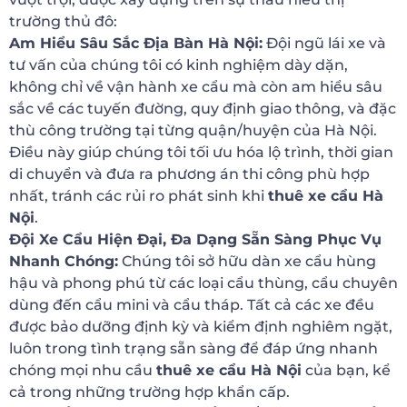
trường thủ đô:
Am Hiểu Sâu Sắc Địa Bàn Hà Nội:
Đội ngũ lái xe và
tư vấn của chúng tôi có kinh nghiệm dày dặn,
không chỉ về vận hành xe cẩu mà còn am hiểu sâu
sắc về các tuyến đường, quy định giao thông, và đặc
thù công trường tại từng quận/huyện của Hà Nội.
Điều này giúp chúng tôi tối ưu hóa lộ trình, thời gian
di chuyển và đưa ra phương án thi công phù hợp
nhất, tránh các rủi ro phát sinh khi
thuê xe cẩu Hà
Nội
.
Đội Xe Cẩu Hiện Đại, Đa Dạng Sẵn Sàng Phục Vụ
Nhanh Chóng:
Chúng tôi sở hữu dàn xe cẩu hùng
hậu và phong phú từ các loại cẩu thùng, cẩu chuyên
dùng đến cẩu mini và cẩu tháp. Tất cả các xe đều
được bảo dưỡng định kỳ và kiểm định nghiêm ngặt,
luôn trong tình trạng sẵn sàng để đáp ứng nhanh
chóng mọi nhu cầu
thuê xe cẩu Hà Nội
của bạn, kể
cả trong những trường hợp khẩn cấp.