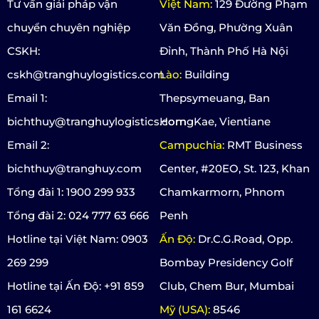
Tư vấn giải pháp vận
Việt Nam:
129 Đường Phạm
chuyển chuyên nghiệp
Văn Đồng, Phường Xuân
CSKH:
Đỉnh, Thành Phố Hà Nội
cskh@tranghuylogistics.com
Lào:
Building
Email 1:
Thepsymeuang, Ban
bichthuy@tranghuylogistics.com
HorngKae, Vientiane
Email 2:
Campuchia:
RMT Business
bichthuy@tranghuy.com
Center, #20EO, St. 123, Khan
Tổng đài 1: 1900 299 933
Chamkarmorn, Phnom
Tổng đài 2: 024 777 63 666
Penh
Hotline tại Việt Nam: 0903
Ấn Độ:
Dr.C.G.Road, Opp.
269 299
Bombay Presidency Golf
Hotline tại Ấn Độ: +91 859
Club, Chem Bur, Mumbai
161 6624
Mỹ (USA):
8546