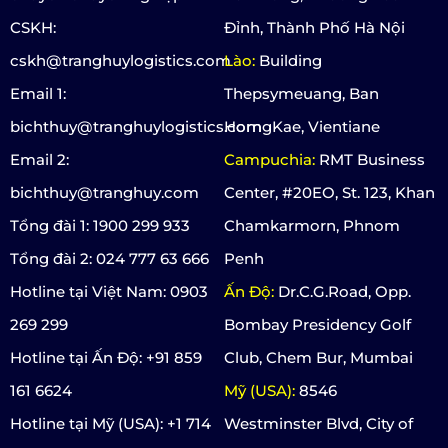
CSKH:
Đỉnh, Thành Phố Hà Nội
cskh@tranghuylogistics.com
Lào:
Building
Email 1:
Thepsymeuang, Ban
bichthuy@tranghuylogistics.com
HorngKae, Vientiane
Email 2:
Campuchia:
RMT Business
bichthuy@tranghuy.com
Center, #20EO, St. 123, Khan
Tổng đài 1: 1900 299 933
Chamkarmorn, Phnom
Tổng đài 2: 024 777 63 666
Penh
Hotline tại Việt Nam: 0903
Ấn Độ:
Dr.C.G.Road, Opp.
269 299
Bombay Presidency Golf
Hotline tại Ấn Độ: +91 859
Club, Chem Bur, Mumbai
161 6624
Mỹ (USA):
8546
Hotline tại Mỹ (USA): +1 714
Westminster Blvd, City of