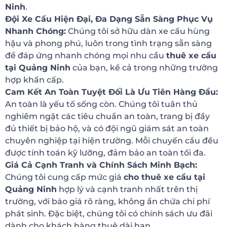
Ninh
.
Đội Xe Cẩu Hiện Đại, Đa Dạng Sẵn Sàng Phục Vụ
Nhanh Chóng:
Chúng tôi sở hữu dàn xe cẩu hùng
hậu và phong phú, luôn trong tình trạng sẵn sàng
để đáp ứng nhanh chóng mọi nhu cầu
thuê xe cẩu
tại Quảng Ninh
của bạn, kể cả trong những trường
hợp khẩn cấp.
Cam Kết An Toàn Tuyệt Đối Là Ưu Tiên Hàng Đầu:
An toàn là yếu tố sống còn. Chúng tôi tuân thủ
nghiêm ngặt các tiêu chuẩn an toàn, trang bị đầy
đủ thiết bị bảo hộ, và có đội ngũ giám sát an toàn
chuyên nghiệp tại hiện trường. Mỗi chuyến cẩu đều
được tính toán kỹ lưỡng, đảm bảo an toàn tối đa.
Giá Cả Cạnh Tranh và Chính Sách Minh Bạch:
Chúng tôi cung cấp mức giá
cho thuê xe cẩu tại
Quảng Ninh
hợp lý và cạnh tranh nhất trên thị
trường, với báo giá rõ ràng, không ẩn chứa chi phí
phát sinh. Đặc biệt, chúng tôi có chính sách ưu đãi
dành cho khách hàng thuê dài hạn.