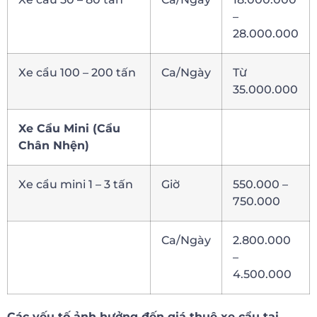
–
28.000.000
Xe cẩu 100 – 200 tấn
Ca/Ngày
Từ
35.000.000
Xe Cẩu Mini (Cẩu
Chân Nhện)
Xe cẩu mini 1 – 3 tấn
Giờ
550.000 –
750.000
Ca/Ngày
2.800.000
–
4.500.000
Các yếu tố ảnh hưởng đến giá thuê xe cẩu tại