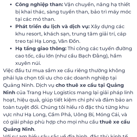
Công nghiệp than:
Vận chuyển, nâng hạ thiết
bị khai thác, sàng tuyển than, bảo trì máy móc
tại các mỏ than.
Phát triển du lịch và dịch vụ:
Xây dựng các
khu resort, khách sạn, trung tâm giải trí, cáp
treo tại Hạ Long, Vân Đồn.
Hạ tầng giao thông:
Thi công các tuyến đường
cao tốc, cầu lớn (như cầu Bạch Đằng), hầm
xuyên núi.
Việc đầu tư mua sắm xe cẩu riêng thường không
phải lựa chọn tối ưu cho các doanh nghiệp tại
Quảng Ninh. Dịch vụ
cho thuê xe cẩu tại Quảng
Ninh
của Trang Huy Logistics mang lại giải pháp linh
hoạt, hiệu quả, giúp tiết kiệm chi phí và đảm bảo an
toàn tuyệt đối. Chúng tôi hiểu rõ đặc thù từng khu
vực như Hạ Long, Cẩm Phả, Uông Bí, Móng Cái, và
có giải pháp phù hợp cho mọi nhu cầu
thuê xe cẩu
Quảng Ninh
.
Với sự am hiểu sâu sắc về địa hình, đặc thù kinh tế