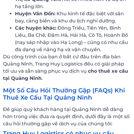
hạ tầng lớn.
Huyện Vân Đồn:
Khu kinh tế đặc biệt với sân
bay, cảng biển và khu du lịch nghỉ dưỡng.
Các huyện khác:
Đông Triều, Tiên Yên, Bình
Liêu, Ba Chẽ, Đầm Hà, Hải Hà, Cô Tô, Hoành Bồ
(nay sáp nhập vào Hạ Long) – cũng có nhu cầu
đa dạng về nâng hạ và vận chuyển.
Dù công trình của bạn ở bất cứ đâu trên địa bàn
Quảng Ninh, Trang Huy Logistics đều có giải pháp
tối ưu và sẵn sàng phục vụ dịch vụ
cho thuê xe cẩu
tại Quảng Ninh
.
Một Số Câu Hỏi Thường Gặp (FAQs) Khi
Thuê Xe Cẩu Tại Quảng Ninh
Để giúp quý khách hàng tại Quảng Ninh dễ dàng
hơn trong việc đưa ra quyết định, dưới đây là một số
câu hỏi thường gặp về dịch vụ của chúng tôi:
Trang Huy Logistics có phục vụ cẩu