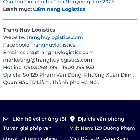
Cho thuê xe cẩu tại Thái Nguyên giá rẻ 2025
Danh mục:
Cẩm nang Logistics
Trang Huy Logistics
Website:
tranghuylogistics.com
Facebook:
Tranghuylogistics
Email: cskh@tranghuylogistics.com –
marketing@tranghuylogistics.com
Hotline: 0903 269 299 – 1900 299 933
Địa chỉ: Số 129 Phạm Văn Đồng, Phường Xuân Đỉnh,
Quận Bắc Từ Liêm, Thành phố Hà Nội.
Liên hệ với chúng tôi
Địa chỉ văn phòng
Tư vấn giải pháp vận
Việt Nam:
129 Đường Phạm
chuyển chuyên nghiệp
Văn Đồng, Phường Xuân