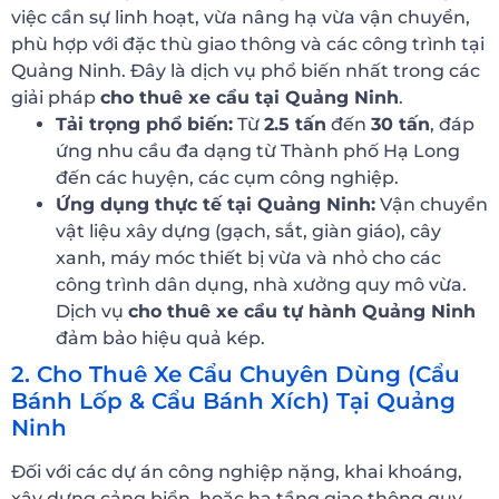
việc cần sự linh hoạt, vừa nâng hạ vừa vận chuyển,
phù hợp với đặc thù giao thông và các công trình tại
Quảng Ninh. Đây là dịch vụ phổ biến nhất trong các
giải pháp
cho thuê xe cẩu tại Quảng Ninh
.
Tải trọng phổ biến:
Từ
2.5 tấn
đến
30 tấn
, đáp
ứng nhu cầu đa dạng từ Thành phố Hạ Long
đến các huyện, các cụm công nghiệp.
Ứng dụng thực tế tại Quảng Ninh:
Vận chuyển
vật liệu xây dựng (gạch, sắt, giàn giáo), cây
xanh, máy móc thiết bị vừa và nhỏ cho các
công trình dân dụng, nhà xưởng quy mô vừa.
Dịch vụ
cho thuê xe cẩu tự hành Quảng Ninh
đảm bảo hiệu quả kép.
2. Cho Thuê Xe Cẩu Chuyên Dùng (Cẩu
Bánh Lốp & Cẩu Bánh Xích) Tại Quảng
Ninh
Đối với các dự án công nghiệp nặng, khai khoáng,
xây dựng cảng biển, hoặc hạ tầng giao thông quy